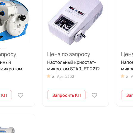
апросу
Цена по запросу
Цена
анный
Настольный криостат-
Напо
 микротом
микротом STARLET 2212
микр
5
Арт.
2362
5
А
 КП
Запросить КП
За