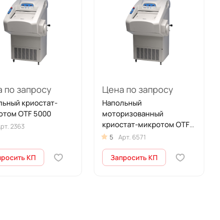
 по запросу
Цена по запросу
льный криостат-
Напольный
отом OTF 5000
моторизованный
криостат-микротом OTF
рт.
2363
5000/LS
5
Арт.
6571
просить КП
Запросить КП