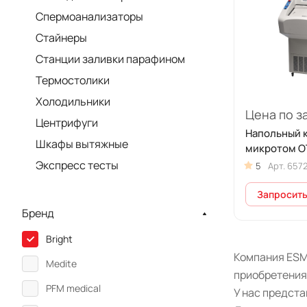
Спермоанализаторы
Стайнеры
Станции заливки парафином
Термостолики
Холодильники
Цена по з
Центрифуги
Напольный 
Шкафы вытяжные
микротом O
Экспресс тесты
5
Арт.
657
Запросить
Бренд
Bright
Компания ESM 
Medite
приобретения
PFM medical
У нас предст