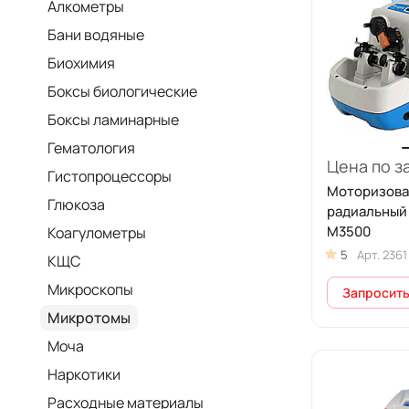
Алкометры
Бани водяные
Биохимия
Боксы биологические
Боксы ламинарные
Гематология
Цена по з
Гистопроцессоры
Моторизов
Глюкоза
радиальный
M3500
Коагулометры
5
Арт.
2361
КЩС
Микроскопы
Запросить
Микротомы
Моча
Наркотики
Расходные материалы