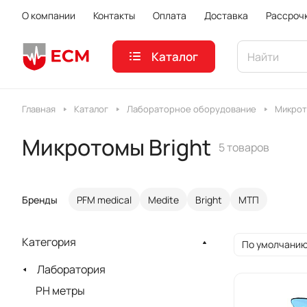
О компании
Контакты
Оплата
Доставка
Рассроч
Каталог
Главная
Каталог
Лабораторное оборудование
Микро
Микротомы Bright
5 товаров
Бренды
PFM medical
Medite
Bright
МТП
Категория
По умолчанию
Лаборатория
PH метры