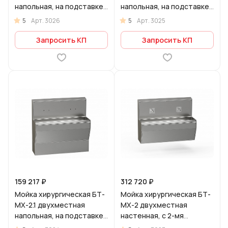
напольная, на подставке,
напольная, на подставке,
с 2-мя бесконтактными
с 2-мя локтевыми
5
5
Арт.
3026
Арт.
3025
смесителями
смесителями
Запросить КП
Запросить КП
159 217 ₽
312 720 ₽
Мойка хирургическая БТ-
Мойка хирургическая БТ-
МХ-2.1 двухместная
МХ-2 двухместная
напольная, на подставке,
настенная, с 2-мя
без смесителя
бесконтактными