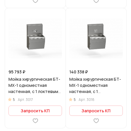
95 793 ₽
140 338 ₽
Мойка хирургическая БТ-
Мойка хирургическая БТ-
МХ-1 одноместная
МХ-1 одноместная
настенная, с 1 локтевым
настенная, с 1
смесителем
бесконтактным
5
5
Арт.
3017
Арт.
3018
смесителем
Запросить КП
Запросить КП