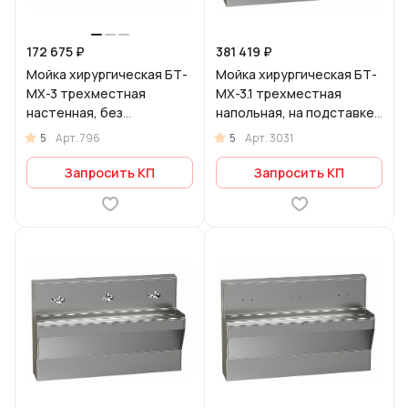
172 675 ₽
381 419 ₽
Мойка хирургическая БТ-
Мойка хирургическая БТ-
МХ-3 трехместная
МХ-3.1 трехместная
настенная, без
напольная, на подставке,
смесителей
с 3-мя бесконтактными
5
5
Арт.
796
Арт.
3031
смесителями
Запросить КП
Запросить КП