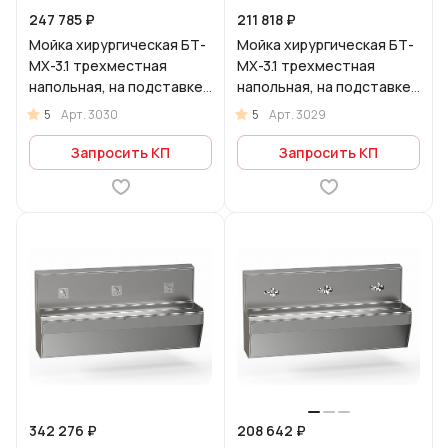
247 785 ₽
211 818 ₽
Мойка хирургическая БТ-
Мойка хирургическая БТ-
МХ-3.1 трехместная
МХ-3.1 трехместная
напольная, на подставке,
напольная, на подставке,
с 3-мя локтевыми
без смесителя
5
5
Арт.
3030
Арт.
3029
смесителями
Запросить КП
Запросить КП
342 276 ₽
208 642 ₽