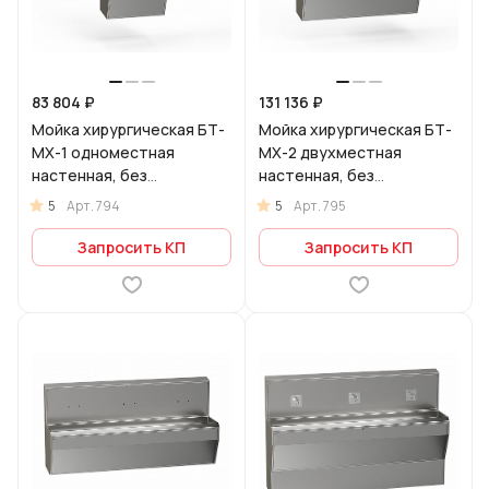
83 804 ₽
131 136 ₽
Мойка хирургическая БТ-
Мойка хирургическая БТ-
МХ-1 одноместная
МХ-2 двухместная
настенная, без
настенная, без
смесителей
смесителей
5
5
Арт.
794
Арт.
795
Запросить КП
Запросить КП