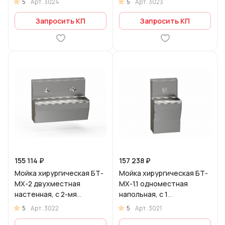
5
5
Арт.
3024
Арт.
3023
смесителями
Запросить КП
Запросить КП
155 114 ₽
157 238 ₽
Мойка хирургическая БТ-
Мойка хирургическая БТ-
МХ-2 двухместная
МХ-1.1 одноместная
настенная, с 2-мя
напольная, с 1
локтевыми смесителями
бесконтактным
5
5
Арт.
3022
Арт.
3021
смесителем