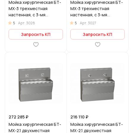
Мойка хирургическая БТ-
Мойка хирургическая БТ-
МХ-3 трехместная
МХ-3 трехместная
настенная, с 3-мя
настенная, с 3-мя
бесконтактными
локтевыми смесителями
5
5
Арт.
3028
Арт.
3027
смесителями
Запросить КП
Запросить КП
272 285 ₽
216 110 ₽
Мойка хирургическая БТ-
Мойка хирургическая БТ-
МХ-2.1 двухместная
МХ-2.1 двухместная