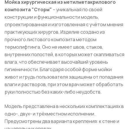
Мойка хирургическая из метилметакрилового
композита "Сторм"
– уникальная по своей
конструкции и функциональности модель,
спроектированная и изготовленная с учётом мнения
практикующих хирургов. Изделие создано из
прочного листового композита методом
термолифтинга. Оно не имеет швов, стыков,
внутренних полостей, в которых может скапливаться
влага, что обеспечивает высочайший уровень
гигиеничности. Благодаря особой форме мойки
живот и грудь пользователя защищены от попадания
влаги и растворов, при этом врач может обработать
руки полностью без каких-либо неудобств.
Модель представлена в нескольких комплектациях в
одно-, двух- и трёхместном исполнении.
Предусмотрены два варианта крепления: к стене и
на напольных опорах.