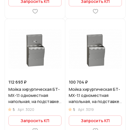
Запросить КП
Запросить КП
112 693 ₽
100 704 ₽
Мойка хирургическая БТ-
Мойка хирургическая БТ-
МХ-1.1 одноместная
МХ-1.1 одноместная
напольная, на подставке,
напольная, на подставке,
с 1 локтевым смесителем
без смесителя
5
5
Арт.
3020
Арт.
3019
Запросить КП
Запросить КП