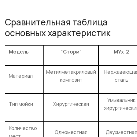
Сравнительная таблица
основных характеристик
Модель
"Сторм"
МУх-2
Метилметакриловый
Нержавеюща
Материал
композит
сталь
Умывальник
Тип мойки
Хирургическая
хирургически
Количество
Одноместная
Двухместна
мест