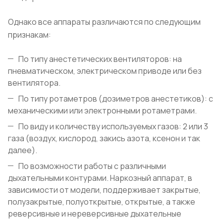
Однако все аппараты различаются по следующим
признакам:
По типу анестетических вентиляторов: на
пневматическом, электрическом приводе или без
вентилятора.
По типу ротаметров (дозиметров анестетиков): с
механическими или электронными ротаметрами.
По виду и количеству используемых газов: 2 или 3
газа (воздух, кислород, закись азота, ксенон и так
далее).
По возможности работы с различными
дыхательными контурами. Наркозный аппарат, в
зависимости от модели, поддерживает закрытые,
полузакрытые, полуоткрытые, открытые, а также
реверсивные и нереверсивные дыхательные