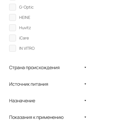
G-Optic
HEINE
Huvitz
iCare
IN VITRO
KaWe
Страна происхождения
Keeler
LABOMED
Источник питания
LIGHTMED
Reichert
Назначение
Riester
Показания к применению
Stern