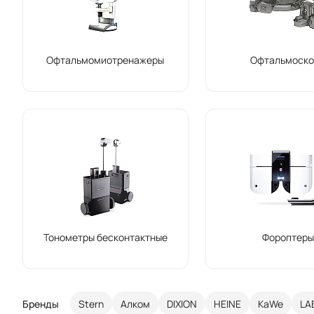
Офтальмомиотренажеры
Офтальмоск
Тонометры бесконтактные
Фороптер
Бренды
Stern
Алком
DIXION
HEINE
KaWe
LA