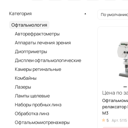
Категория
По умолчанию
Офтальмология
Авторефрактометры
Аппараты лечения зрения
Диоптриметры
Дисплеи офтальмологические
Камеры ретинальные
Комбайны
Лазеры
Цена по з
Лампы щелевые
Офтальмом
Наборы пробных линз
релаксатор
М3
Обработка линз
5
Арт.
5115
Офтальмомиотренажеры