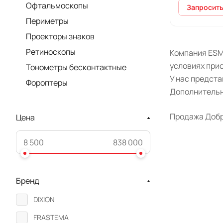
Офтальмоскопы
Запросить
Периметры
Проекторы знаков
Ретиноскопы
Компания ESM
условиях прио
Тонометры бесконтактные
У нас предст
Фороптеры
Дополнительн
Продажа Добро
Цена
Бренд
DIXION
FRASTEMA