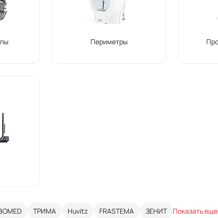
опы
Периметры
Про
ы
BOMED
ТРИМА
Huvitz
FRASTEMA
ЗЕНИТ
Показать еще