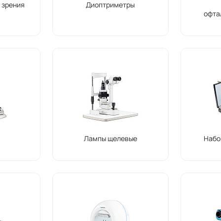
 зрения
Диоптриметры
офта
Лампы щелевые
Набо