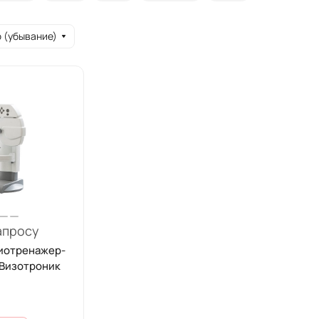
 (убывание)
апросу
иотренажер-
 Визотроник