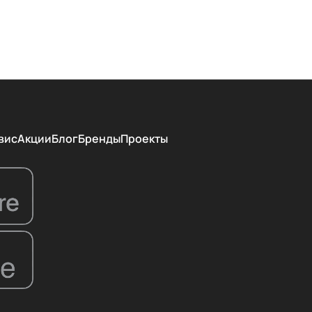
вис
Акции
Блог
Бренды
Проекты