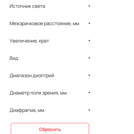
Supore
Источник света
UNICOS
Межзрачковое расстояние, мм
Visionix Rus
Welch Allyn
Увеличение, крат
Алком
Добродар
Вид
ЗЕНИТ
Диапазон диоптрий
ЗОМЗ
Красногвардеец
Диаметр поля зрения, мм
ТРИМА
Диафрагма, мм
Сбросить