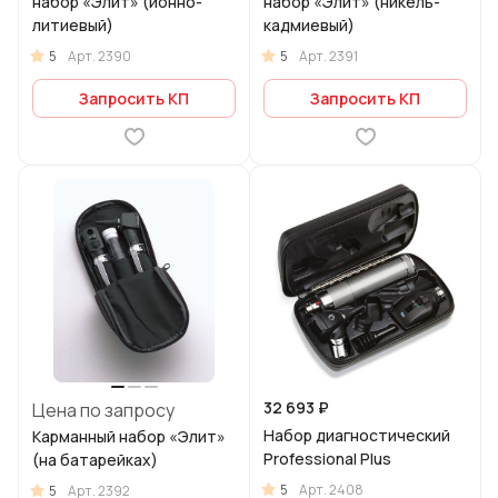
набор «Элит» (ионно-
набор «Элит» (никель-
литиевый)
кадмиевый)
5
5
Арт.
2390
Арт.
2391
Запросить КП
Запросить КП
32 693 ₽
Цена по запросу
Набор диагностический
Карманный набор «Элит»
Professional Plus
(на батарейках)
5
Арт.
2408
5
Арт.
2392