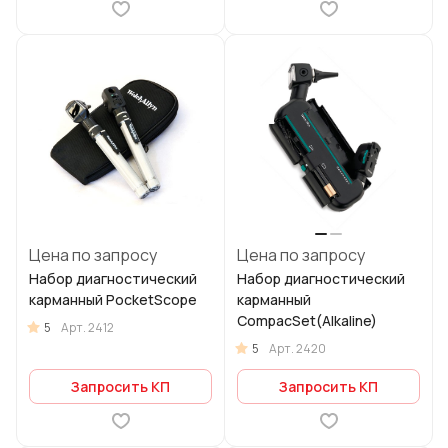
Цена по запросу
Цена по запросу
Набор диагностический
Набор диагностический
карманный PocketScope
карманный
CompacSet(Alkaline)
5
Арт.
2412
5
Арт.
2420
Запросить КП
Запросить КП