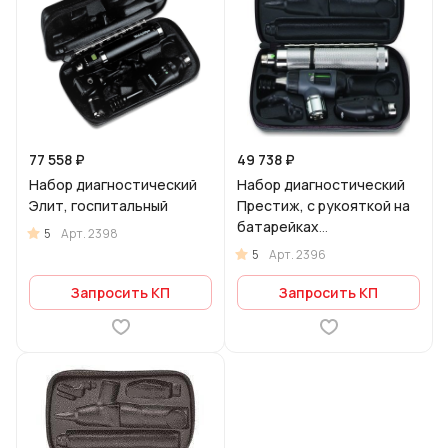
77 558 ₽
49 738 ₽
Набор диагностический
Набор диагностический
Элит, госпитальный
Престиж, с рукояткой на
батарейках
5
Арт.
2398
(осветителем горла не
5
Арт.
2396
комплектуется)
Запросить КП
Запросить КП