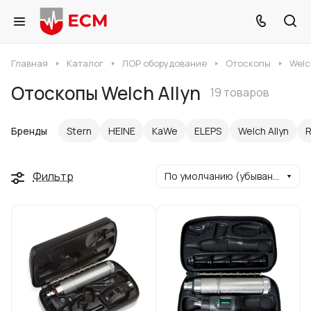
Главная
Каталог
ЛОР оборудование
Отоскопы
Welc
Отоскопы Welch Allyn
19 товаров
Бренды
Stern
HEINE
KaWe
ELEPS
Welch Allyn
R
Фильтр
По умолчанию (убывание)