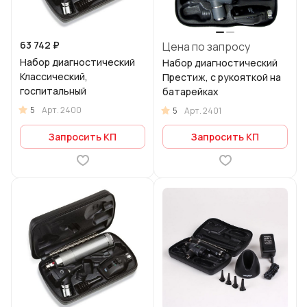
63 742 ₽
Цена по запросу
Набор диагностический
Набор диагностический
Классический,
Престиж, с рукояткой на
госпитальный
батарейках
5
Арт.
2400
5
Арт.
2401
Запросить КП
Запросить КП