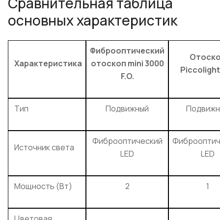
Сравнительная таблица
основных характеристик
Фиброоптический
Отоск
Характеристика
отоскоп mini 3000
Piccolight
F.O.
Тип
Подвижный
Подвижн
Фиброоптический
Фиброоптич
Источник света
LED
LED
Мощность (Вт)
2
1
Цветовая