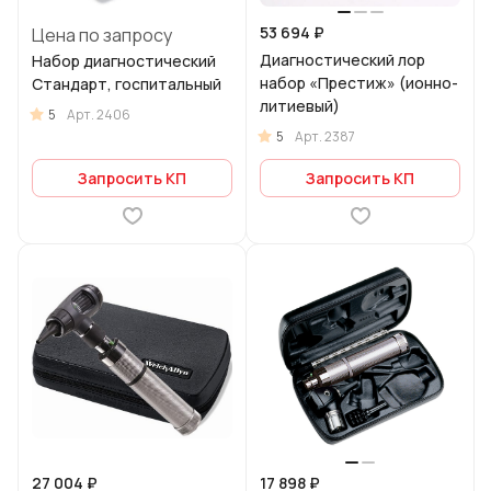
53 694 ₽
Цена по запросу
Диагностический лор
Набор диагностический
набор «Престиж» (ионно-
Стандарт, госпитальный
литиевый)
5
Арт.
2406
5
Арт.
2387
Запросить КП
Запросить КП
27 004 ₽
17 898 ₽