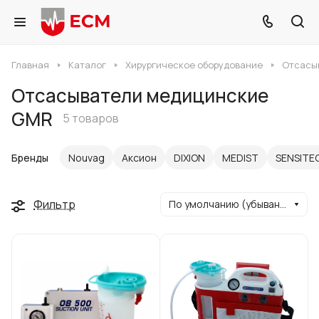
Главная
Каталог
Хирургическое оборудование
Отсасы
Отсасыватели медицинские
GMR
5 товаров
Бренды
Nouvag
Аксион
DIXION
MEDIST
SENSITE
Фильтр
По умолчанию (убывание)