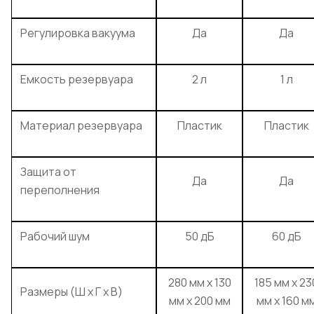
Регулировка вакуума
Да
Да
Емкость резервуара
2 л
1 л
Материал резервуара
Пластик
Пластик
Защита от
Да
Да
переполнения
Рабочий шум
50 дБ
60 дБ
280 мм х 130
185 мм х 23
Размеры (Ш х Г х В)
мм х 200 мм
мм х 160 м