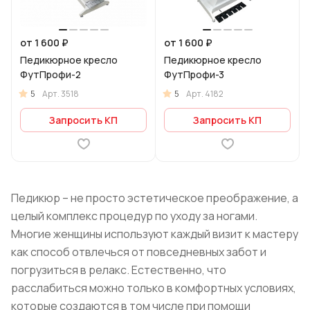
от 1 600 ₽
от 1 600 ₽
Педикюрное кресло
Педикюрное кресло
ФутПрофи-2
ФутПрофи-3
5
5
Арт.
3518
Арт.
4182
Запросить КП
Запросить КП
Педикюр – не просто эстетическое преображение, а
целый комплекс процедур по уходу за ногами.
Многие женщины используют каждый визит к мастеру
как способ отвлечься от повседневных забот и
погрузиться в релакс. Естественно, что
расслабиться можно только в комфортных условиях,
которые создаются в том числе при помощи