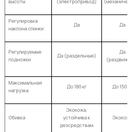
высоты
(электропривод)
(механичес
Регулировка
Да
Да
наклона спинки
Регулируемые
Да
Да (раздельные)
подножки
(раздвижн
Максимальная
До 180 кг
До 150 к
нагрузка
Экокожа,
Обивка
устойчива к
Экокож
дезсредствам