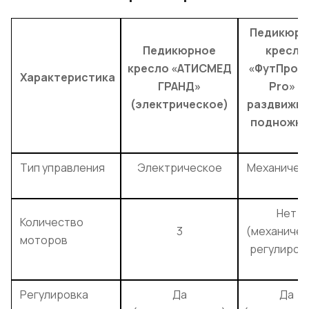
Педикюрн
Педикюрное
кресло
кресло «АТИСМЕД
«ФутПроф
Характеристика
ГРАНД»
Pro» с
(электрическое)
раздвижн
подножка
Тип управления
Электрическое
Механичес
Нет
Количество
3
(механичес
моторов
регулиров
Регулировка
Да
Да