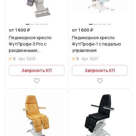
от 1 600 ₽
от 1 600 ₽
Педикюрное кресло
Педикюрное кресло
ФутПрофи-3 Pro с
ФутПрофи-1 с педалью
раздвижными
управления
подножками
5
5
Арт.
5228
Арт.
5227
Запросить КП
Запросить КП