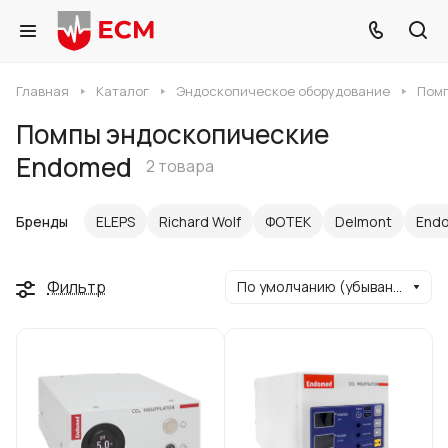
Главная
Каталог
Эндоскопическое оборудование
Пом
Помпы эндоскопические
Endomed
2 товара
Бренды
ELEPS
Richard Wolf
ФОТЕК
Delmont
End
Фильтр
По умолчанию (убывание)