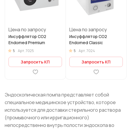
Цена по запросу
Цена по запросу
Инсуффлятор CO2
Инсуффлятор CO2
Endomed Premium
Endomed Classic
5
5
Арт.
7025
Арт.
7024
Запросить КП
Запросить КП
Эндоскопическая помпа представляет собой
специальное медицинское устройство, которое
используется для доставки стерильного раствора
(промывочного или ирригационного)
непосредственно внутрь полости эндоскопа во