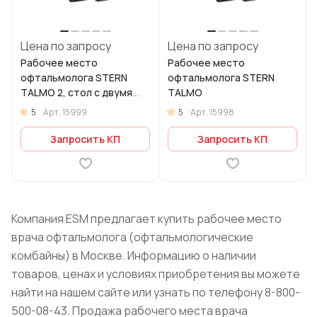
Цена по запросу
Цена по запросу
Рабочее место
Рабочее место
офтальмолога STERN
офтальмолога STERN
TALMO 2, стол с двумя
TALMO
приводами
5
5
Арт.
15999
Арт.
15998
Запросить КП
Запросить КП
Компания ESM предлагает купить рабочее место
врача офтальмолога (офтальмологические
к
омбайны)
в Москве. Информацию о наличии
товаров, ценах и условиях приобретения вы можете
найти на нашем сайте или узнать по телефону 8-800-
500-08-43. Продажа рабочего места врача