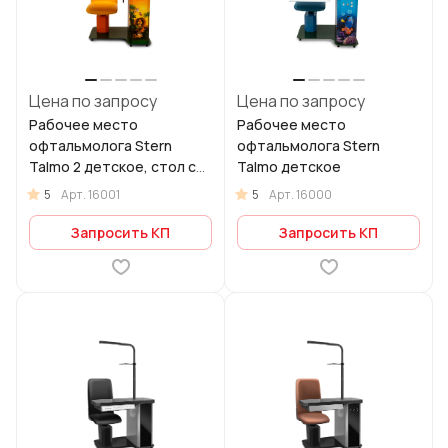
Цена по запросу
Цена по запросу
Рабочее место
Рабочее место
офтальмолога Stern
офтальмолога Stern
Talmo 2 детское, стол с
Talmo детское
двумя приводами
5
5
Арт.
16001
Арт.
16000
Запросить КП
Запросить КП