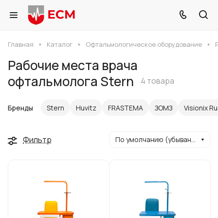
Главная
Каталог
Офтальмологическое оборудование
Рабочие места врача
офтальмолога Stern
4 товара
Бренды
Stern
Huvitz
FRASTEMA
ЗОМЗ
Visionix R
Фильтр
По умолчанию (убывание)