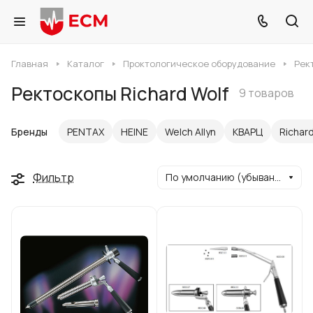
Главная
Каталог
Проктологическое оборудование
Рек
Ректоскопы Richard Wolf
9 товаров
Бренды
PENTAX
HEINE
Welch Allyn
КВАРЦ
Richard
Фильтр
По умолчанию (убывание)