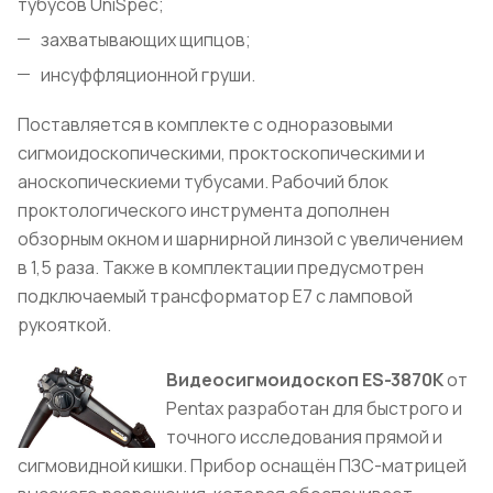
тубусов UniSpec;
захватывающих щипцов;
инсуффляционной груши.
Поставляется в комплекте с одноразовыми
сигмоидоскопическими, проктоскопическими и
аноскопическиеми тубусами. Рабочий блок
проктологического инструмента дополнен
обзорным окном и шарнирной линзой с увеличением
в 1,5 раза. Также в комплектации предусмотрен
подключаемый трансформатор E7 с ламповой
рукояткой.
Видеосигмоидоскоп ES-3870K
от
Pentax разработан для быстрого и
точного исследования прямой и
сигмовидной кишки. Прибор оснащён ПЗС-матрицей