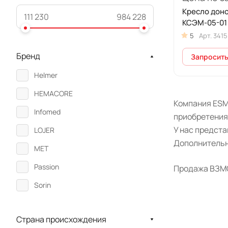
Кресло дон
КСЭМ-05-01
5
Арт.
3415
Бренд
Запросить
Helmer
HEMACORE
Компания ESM
Infomed
приобретения
У нас предст
LOJER
Дополнительн
MET
Passion
Продажа ВЗМО 
Sorin
SWS Medical
Страна происхождения
ZERTS