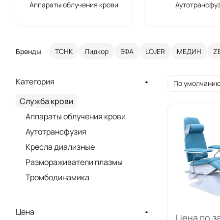
Аппараты облучения крови
Аутотрансфу
Бренды
ТСНК
Лидкор
БФА
LOJER
МЕДИН
Z
Категория
По умолчанию
Служба крови
Аппараты облучения крови
Аутотрансфузия
Кресла диализные
Размораживатели плазмы
Тромбодинамика
Цена
Цена по з