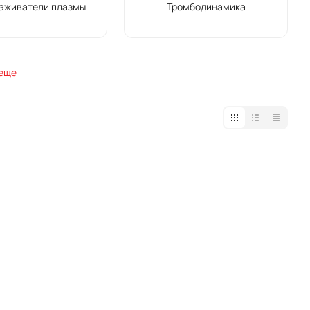
аживатели плазмы
Тромбодинамика
 еще