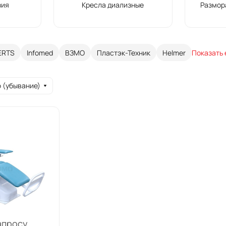
зия
Кресла диализные
Размор
ERTS
Infomed
ВЗМО
Пластэк-Техник
Helmer
Показать
 (убывание)
апросу