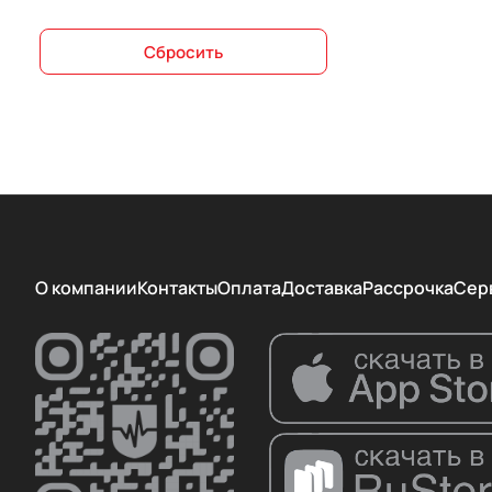
БФА
Сбросить
ВЗМО
Лидкор
МЕДИН
Пластэк-Техник
ТСНК
О компании
Контакты
Оплата
Доставка
Рассрочка
Сер