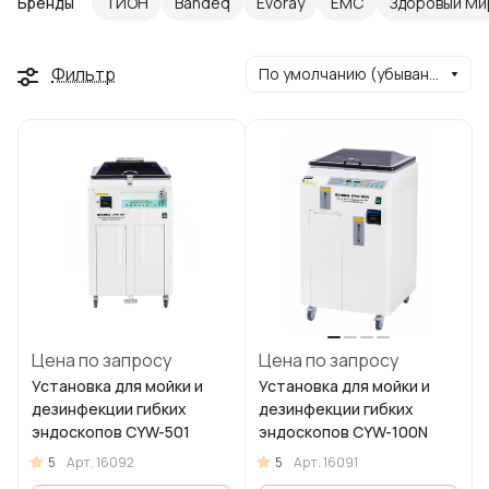
Бренды
ТИОН
Bandeq
Evoray
ЕМС
Здоровый Ми
Фильтр
По умолчанию (убывание)
Цена по запросу
Цена по запросу
Установка для мойки и
Установка для мойки и
дезинфекции гибких
дезинфекции гибких
эндоскопов CYW-501
эндоскопов CYW-100N
5
5
Арт.
16092
Арт.
16091