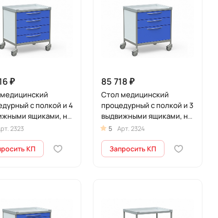
16 ₽
85 718 ₽
 медицинский
Стол медицинский
дурный с полкой и 4
процедурный с полкой и 3
ижными ящиками, на
выдвижными ящиками, на
ах, БТ-СТНА-374-
колесах, БТ-СТН3-375-
рт.
2323
5
Арт.
2324
мини
просить КП
Запросить КП