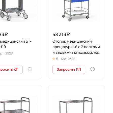
83 ₽
58 313 ₽
 медицинский БТ-
Столик медицинский
110
процедурный с 2 полками
и выдвижным ящиком, на
рт.
2928
колесах, БТ-СТН1-373-
5
Арт.
2322
мини
просить КП
Запросить КП