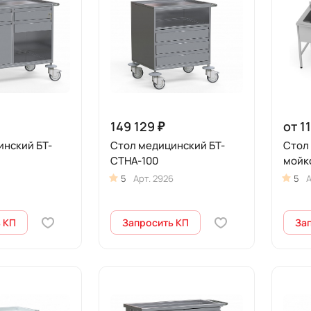
149 129 ₽
от 1
инский БТ-
Стол медицинский БТ-
Стол
СТНА-100
мойк
5
Арт.
2926
5
А
 КП
Запросить КП
За