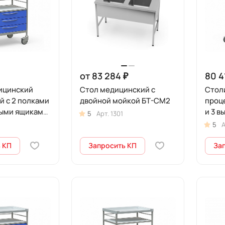
от 83 284 ₽
80 4
ицинский
Стол медицинский с
Стол
 с 2 полками
двойной мойкой БТ-СМ2
проц
ными ящиками,
и 3 
5
Арт.
1301
 БТ-СТН3-341
на ко
5
А
 КП
Запросить КП
За