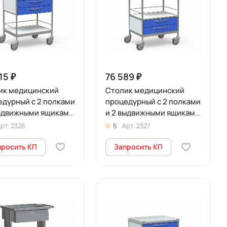
15 ₽
76 589 ₽
ик медицинский
Столик медицинский
едурный с 2 полками
процедурный с 2 полками
выдвижными ящиками,
и 2 выдвижными ящиками,
лесах, БТ-СТН3-338
на колесах, БТ-СТН2-340
рт.
2326
5
Арт.
2327
просить КП
Запросить КП