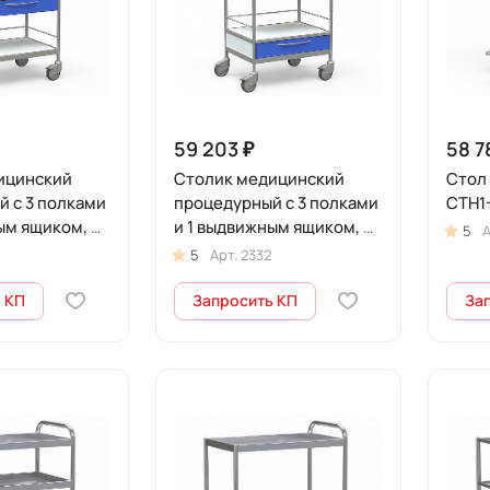
59 203 ₽
58 7
ицинский
Столик медицинский
Стол
 с 3 полками
процедурный с 3 полками
СТН1-
ым ящиком, на
и 1 выдвижным ящиком, на
5
А
-СТН1-342
колесах, БТ-СТН1-344
5
Арт.
2332
 КП
Запросить КП
За