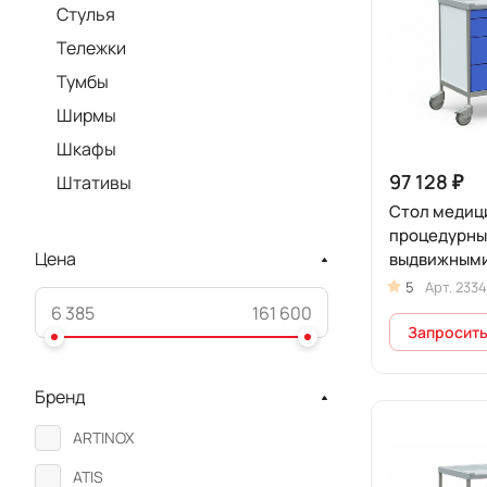
Стулья
Тележки
Тумбы
Ширмы
Шкафы
97 128 ₽
Штативы
Стол медиц
процедурный
Цена
выдвижными
колесах, БТ
5
Арт.
2334
Запросить
Бренд
ARTINOX
ATIS