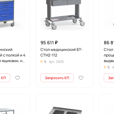
95 611 ₽
86 8
инский
Стол медицинский БТ-
Стол
 с полкой и 4
СТН2-112
проце
 ящиками, на
выдв
5
Арт.
2929
-СТНА-366
колес
5
А
мини
 КП
Запросить КП
За