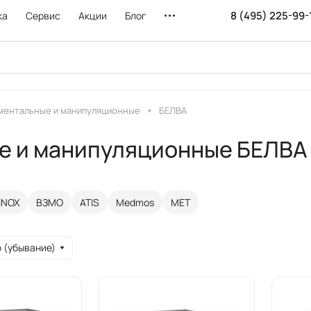
8 (495) 225-99-
ка
Сервис
Акции
Блог
ментальные и манипуляционные
БЕЛВА
е и манипуляционные БЕЛВА
INOX
ВЗМО
ATIS
Medmos
MET
 (убывание)