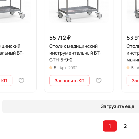
55 712 ₽
53 9
ицинский
Столик медицинский
Стол
альный БТ-
инструментальный БТ-
инст
СТН-5-9-2
мани
СТН-
5
Арт.
2932
5
А
 КП
Запросить КП
За
Загрузить еще
1
2