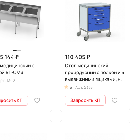
15 144 ₽
110 405 ₽
 медицинский с
Стол медицинский
ой БТ-СМ3
процедурный с полкой и 5
выдвижными ящиками, на
рт.
1302
колесах, БТ-СТНА-365
5
Арт.
2333
просить КП
Запросить КП