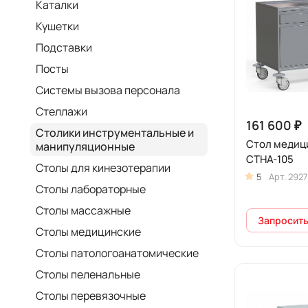
Каталки
Кушетки
Подставки
Посты
Системы вызова персонала
Стеллажи
161 600 ₽
Столики инструментальные и
Стол медиц
манипуляционные
СТНА-105
Столы для кинезотерапии
5
Арт.
2927
Столы лабораторные
Столы массажные
Запросить
Столы медицинские
Столы патологоанатомические
Столы пеленальные
Столы перевязочные