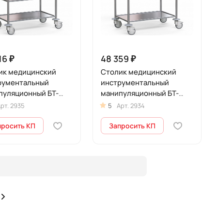
16 ₽
48 359 ₽
ик медицинский
Столик медицинский
рументальный
инструментальный
пуляционный БТ-
манипуляционный БТ-
135
СТН-130
рт.
2935
5
Арт.
2934
просить КП
Запросить КП