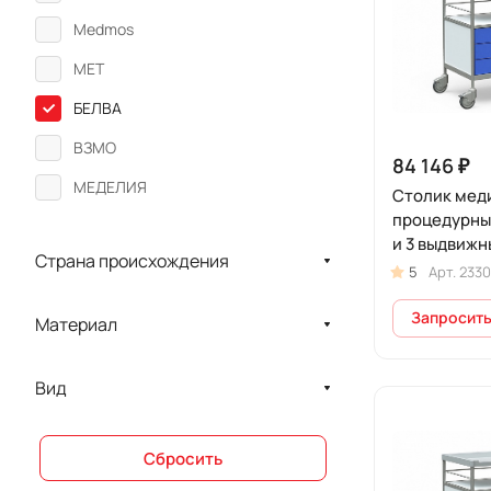
Medmos
MET
БЕЛВА
ВЗМО
84 146 ₽
МЕДЕЛИЯ
Столик мед
процедурный
МЕДИН
и 3 выдвиж
Страна происхождения
Промет
на колесах,
5
Арт.
2330
Запросить
Материал
Вид
Сбросить