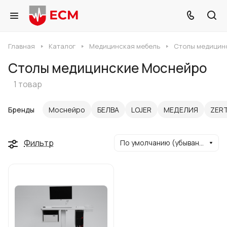
Главная
Каталог
Медицинская мебель
Столы медицин
Столы медицинские Моснейро
1 товар
Бренды
Моснейро
БЕЛВА
LOJER
МЕДЕЛИЯ
ZER
Фильтр
По умолчанию (убывание)