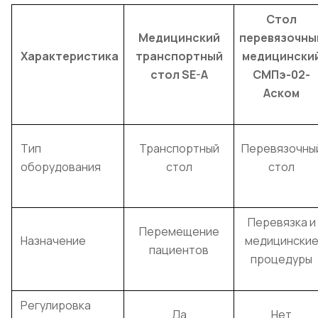
Стол
Медицинский
перевязочны
Характеристика
транспортный
медицински
стол SE-A
СМПэ-02-
Аском
Тип
Транспортный
Перевязочны
оборудования
стол
стол
Перевязка и
Перемещение
Назначение
медицински
пациентов
процедуры
Регулировка
Да
Нет