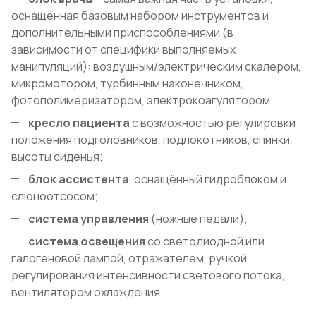
оснащённая базовым набором инструментов и
дополнительными приспособлениями (в
зависимости от специфики выполняемых
манипуляций): воздушным/электрическим скалером,
микромотором, турбинным наконечником,
фотополимеризатором, электрокоагулятором;
кресло пациента
с возможностью регулировки
положения подголовников, подлокотников, спинки,
высоты сиденья;
блок ассистента
, оснащённый гидроблоком и
слюноотсосом;
система управления
(ножные педали);
система освещения
со светодиодной или
галогеновой лампой, отражателем, ручкой
регулирования интенсивности светового потока,
вентилятором охлаждения.