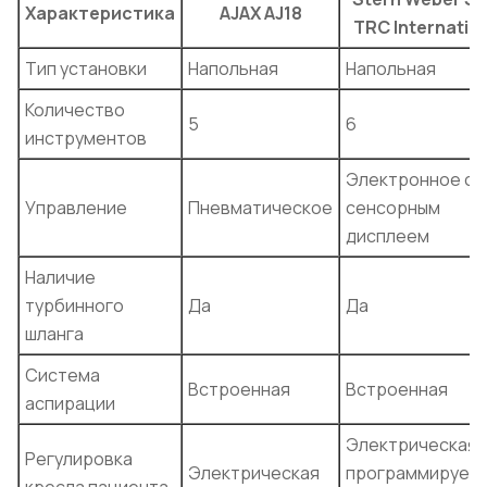
Характеристика
AJAX AJ18
TRС Internatio
Тип установки
Напольная
Напольная
Количество
5
6
инструментов
Электронное с
Управление
Пневматическое
сенсорным
дисплеем
Наличие
турбинного
Да
Да
шланга
Система
Встроенная
Встроенная
аспирации
Электрическая 
Регулировка
Электрическая
программируем
кресла пациента