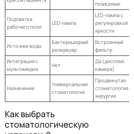
позициями
LED-лампа с
Подсветка
LED-лампа
регулировкой
рабочего поля
яркости
Бактерицидный
Встроенный
Источник воды
резервуар
фильтр
Интеграция с
Да (дисплей,
Нет
мультимедиа
камера)
Продвинутая
Универсальная
Назначение
стоматология и
стоматология
хирургия
Как выбрать
стоматологическую