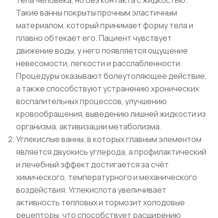
тела человека, но без контакта с жидкостью.
Такие ванны покрыты прочным эластичным
материалом, который принимает форму тела и
плавно обтекает его. Пациент чувствует
движение воды, у него появляется ощущение
невесомости, легкости и расслабленности.
Процедуры оказывают болеутоляющее действие,
а также способствуют устранению хронических
воспалительных процессов, улучшению
кровообращения, выведению лишней жидкости из
организма, активизации метаболизма.
Углекислые ванны, в которых главным элементом
является двуокись углерода, а профилактический
и лечебный эффект достигается за счёт
химического, температурного и механического
воздействия. Углекислота увеличивает
активность тепловых и тормозит холодовые
рецепторы, что способствует расширению