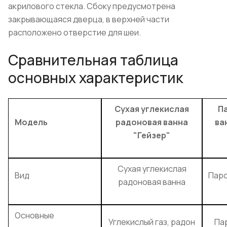
акрилового стекла. Сбоку предусмотрена
закрывающаяся дверца, в верхней части
расположено отверстие для шеи.
Сравнительная таблица
основных характеристик
Сухая углекислая
П
Модель
радоновая ванна
ва
"Гейзер"
Сухая углекислая
Вид
Паро
радоновая ванна
Основные
Углекислый газ, радон
Пар