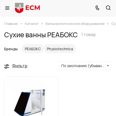
Главная
Каталог
Бальнеологическое оборудование
Су
Сухие ванны РЕАБОКС
1 товар
Бренды
РЕАБОКС
Physioteсhnica
Фильтр
По умолчанию (убывание)