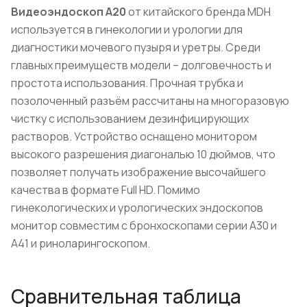
Видеоэндоскоп
A
20
от китайского бренда MDH
используется в гинекологии и урологии для
диагностики мочевого пузыря и уретры. Среди
главных преимуществ модели – долговечность и
простота использования. Прочная трубка и
позолоченный разъём рассчитаны на многоразовую
чистку с использованием дезинфицирующих
растворов. Устройство оснащено монитором
высокого разрешения диагональю 10 дюймов, что
позволяет получать изображение высочайшего
качества в формате Full HD. Помимо
гинекологических и урологических эндоскопов
монитор совместим с бронхоскопами серии А30 и
А41 и риноларингоскопом.
Сравнительная таблица