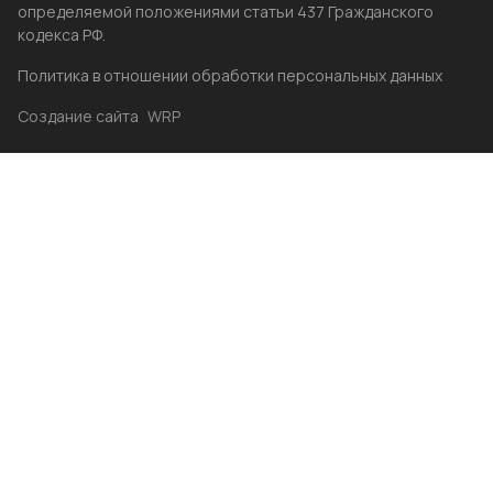
определяемой положениями статьи 437 Гражданского
кодекса РФ.
Политика в отношении обработки персональных данных
Создание сайта
WRP
Главная
Каталог
Избранные
Акции
Контакты
Бренды