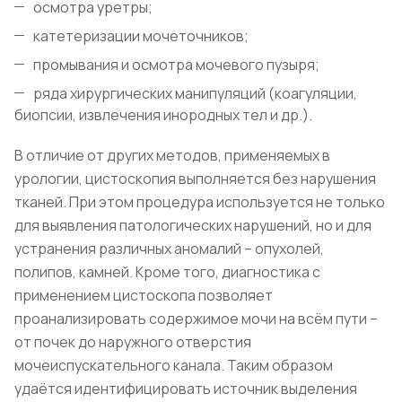
осмотра уретры;
катетеризации мочеточников;
промывания и осмотра мочевого пузыря;
ряда хирургических манипуляций (коагуляции,
биопсии, извлечения инородных тел и др.).
В отличие от других методов, применяемых в
урологии, цистоскопия выполняется без нарушения
тканей. При этом процедура используется не только
для выявления патологических нарушений, но и для
устранения различных аномалий – опухолей,
полипов, камней. Кроме того, диагностика с
применением цистоскопа позволяет
проанализировать содержимое мочи на всём пути –
от почек до наружного отверстия
мочеиспускательного канала. Таким образом
удаётся идентифицировать источник выделения