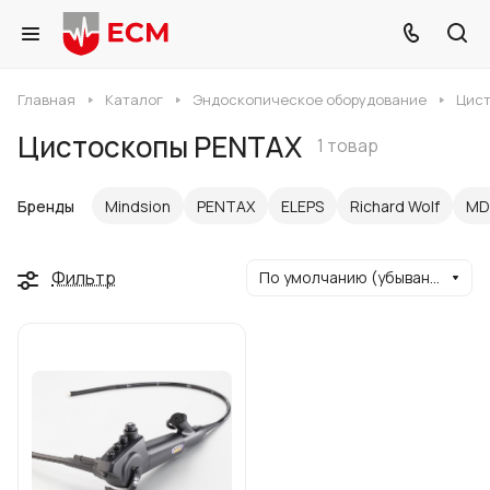
Главная
Каталог
Эндоскопическое оборудование
Цис
Цистоскопы PENTAX
1 товар
Бренды
Mindsion
PENTAX
ELEPS
Richard Wolf
MD
Фильтр
По умолчанию (убывание)