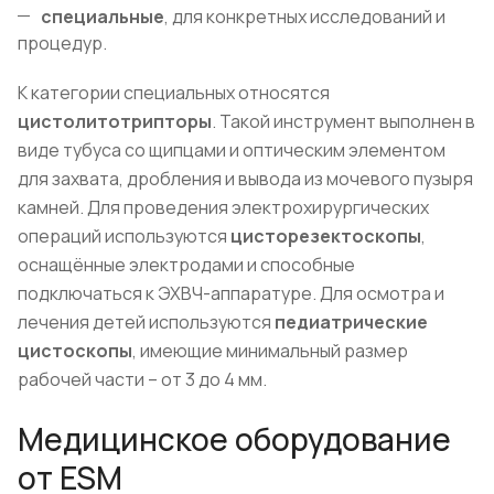
специальные
, для конкретных исследований и
процедур.
К категории специальных относятся
цистолитотрипторы
. Такой инструмент выполнен в
виде тубуса со щипцами и оптическим элементом
для захвата, дробления и вывода из мочевого пузыря
камней. Для проведения электрохирургических
операций используются
цисторезектоскопы
,
оснащённые электродами и способные
подключаться к ЭХВЧ-аппаратуре. Для осмотра и
лечения детей используются
педиатрические
цистоскопы
, имеющие минимальный размер
рабочей части – от 3 до 4 мм.
Медицинское оборудование
от ESM