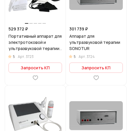
529 372 ₽
301 739 ₽
Портативный аппарат для
Аппарат для
электротоковой и
ультразвуковой терапии
ультразвуковой терапии
SONOTUR
CURATUR 701
5
5
Арт.
3723
Арт.
3724
Запросить КП
Запросить КП