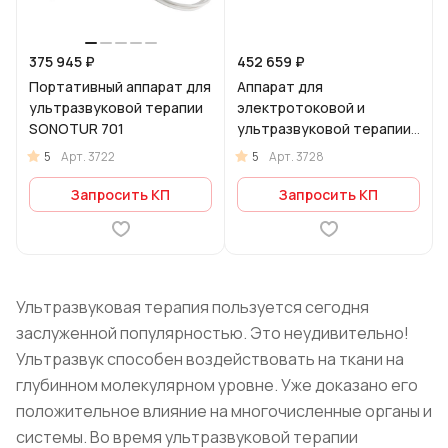
375 945 ₽
452 659 ₽
Портативный аппарат для
Аппарат для
ультразвуковой терапии
электротоковой и
SONOTUR 701
ультразвуковой терапии
СURATUR
5
5
Арт.
3722
Арт.
3728
Запросить КП
Запросить КП
Ультразвуковая терапия пользуется сегодня
заслуженной популярностью. Это неудивительно!
Ультразвук способен воздействовать на ткани на
глубинном молекулярном уровне. Уже доказано его
положительное влияние на многочисленные органы и
системы. Во время ультразвуковой терапии