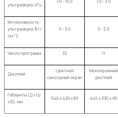
1.0 - 10.0
1.0 - 3.0
ультразвука, кГц
Интенсивность
ультразвука, Вт/
0 - 3.0
0 - 2.0
см^2
Число программ
32
11
Цветной
Монохромный
Дисплей
сенсорный экран
дисплей
Габариты (Д x Ш
540 x 420 x 85
445 x 330 x 95
x В), мм