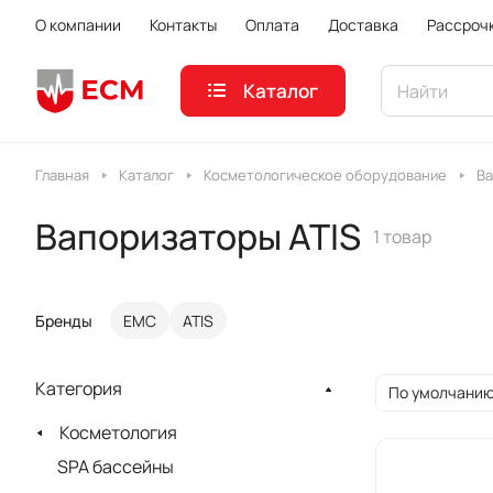
О компании
Контакты
Оплата
Доставка
Рассроч
Каталог
Главная
Каталог
Косметологическое оборудование
В
Вапоризаторы ATIS
1 товар
Бренды
ЕМС
ATIS
Категория
По умолчанию
Косметология
SPA бассейны