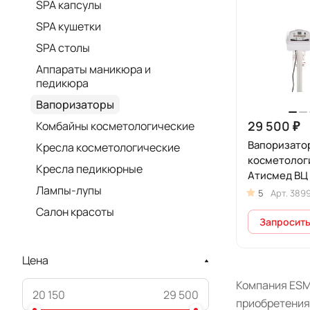
SPA капсулы
SPA кушетки
SPA столы
Аппараты маникюра и
педикюра
Вапоризаторы
29 500 ₽
Комбайны косметологические
Вапоризато
Кресла косметологические
косметолог
Кресла педикюрные
Атисмед ВЦ
Лампы-лупы
5
Арт.
389
Салон красоты
Запросить
Цена
Компания ESM
приобретения