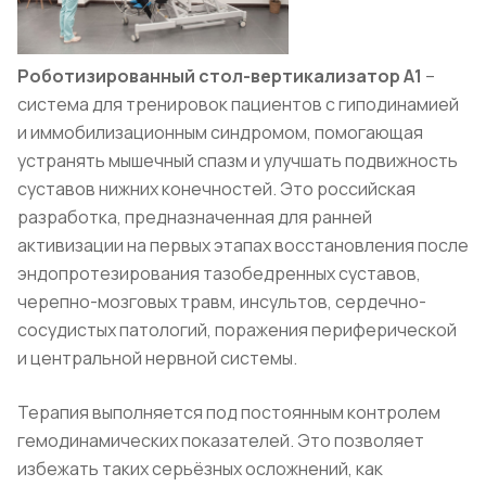
Роботизированный стол-вертикализатор А1
–
система для тренировок пациентов с гиподинамией
и иммобилизационным синдромом, помогающая
устранять мышечный спазм и улучшать подвижность
суставов нижних конечностей. Это российская
разработка, предназначенная для ранней
активизации на первых этапах восстановления после
эндопротезирования тазобедренных суставов,
черепно-мозговых травм, инсультов, сердечно-
сосудистых патологий, поражения периферической
и центральной нервной системы.
Терапия выполняется под постоянным контролем
гемодинамических показателей. Это позволяет
избежать таких серьёзных осложнений, как