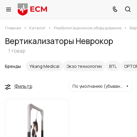
Главная
Каталог
Реабилитационное оборудование
Вер
Вертикализаторы Неврокор
1 товар
Бренды
Yikang Medical
Экзо технологии
BTL
ОРТО
Фильтр
По умолчанию (убывание)