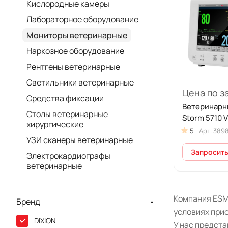
Кислородные камеры
Лабораторное оборудование
Мониторы ветеринарные
Наркозное оборудование
Рентгены ветеринарные
Светильники ветеринарные
Цена по з
Средства фиксации
Ветеринарн
Столы ветеринарные
Storm 5710 
хирургические
5
Арт.
389
УЗИ сканеры ветеринарные
Запросить
Электрокардиографы
ветеринарные
Компания ESM
Бренд
условиях прио
DIXION
У нас предст