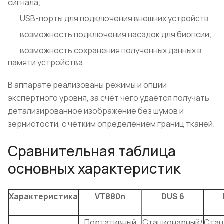
сигнала;
USB-порты для подключения внешних устройств;
возможность подключения насадок для биопсии;
возможность сохранения полученных данных в
памяти устройства.
В аппарате реализованы режимы и опции
экспертного уровня, за счёт чего удаётся получать
детализированное изображение без шумов и
зернистости, с чётким определением границ тканей.
Сравнительная таблица
основных характеристик
Характеристика
VT880n
DUS 6
Портативный
Стационарный/
Стац