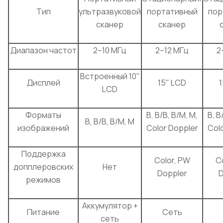
Тип
ультразвуковой
портативный
пор
сканер
сканер
Диапазон частот
2–10 МГц
2–12 МГц
2
Встроенный 10"
Дисплей
15" LCD
LCD
Форматы
B, B/B, B/M, M,
B, B
B, B/B, B/M, M
изображений
Color Doppler
Col
Поддержка
Color, PW
C
допплеровских
Нет
Doppler
D
режимов
Аккумулятор +
Питание
Сеть
сеть