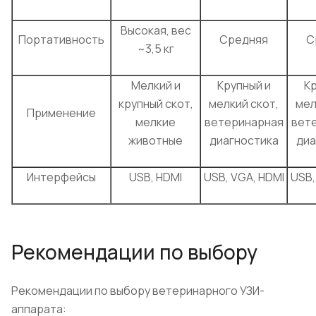
Высокая, вес
Портативность
Средняя
С
~3,5 кг
Мелкий и
Крупный и
Кр
крупный скот,
мелкий скот,
мел
Применение
мелкие
ветеринарная
вет
животные
диагностика
диа
Интерфейсы
USB, HDMI
USB, VGA, HDMI
USB,
Рекомендации по выбору
Рекомендации по выбору ветеринарного УЗИ-
аппарата: