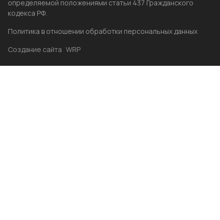
определяемой положениями статьи 437 Гражданского
кодекса РФ.
Политика в отношении обработки персональных данных
Создание сайта
WRP
Главная
Каталог
Избранные
Акции
Контакты
Бренды