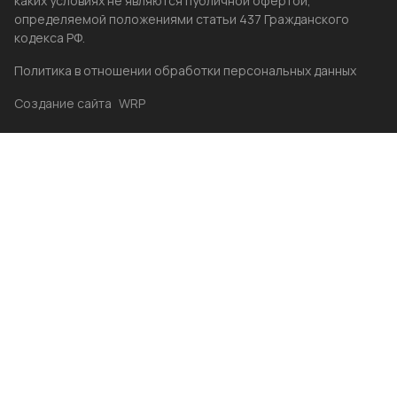
каких условиях не являются публичной офертой,
определяемой положениями статьи 437 Гражданского
кодекса РФ.
Политика в отношении обработки персональных данных
Создание сайта
WRP
Главная
Каталог
Избранные
Акции
Контакты
Бренды