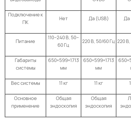
Подключение к
Нет
Да (USB)
Да
ПК
110–240 В, 50–
Питание
220 В, 50/60 Гц
220 В,
60 Гц
Габариты
650×599×1713
650×599×1713
650×
системы
мм
мм
Вес системы
11 кг
11 кг
1
Основное
Общая
Общая
Л
применение
эндоскопия
эндоскопия
эндо