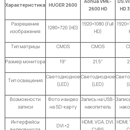
Aohua VME-
DS.Vi
Характеристика
HUGER 2600
2600 HD
HD 3
Разрешение
1920×1080 (Full
1920×1
1280×720 (HD)
изображения
HD)
Тип матрицы
CMOS
CMOS
C
Размер монитора
19"
21,5"
2
Светодиодное
Светодиодное
Свето
Тип освещения
(LED)
(LED)
(
Возможности
Фото и видео
Запись на USB-
Запис
записи
на SD-карту
накопитель
нако
Интерфейсы
HDMI, VGA, DVI,
HDMI, 
DVI ×2
видеовыхода
CVBS
C