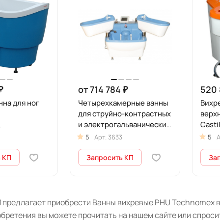
₽
от 714 784 ₽
520 
нна для ног
Четырехкамерные ванны
Вихре
для струйно-контрастных
верх
и электрогальванических
Castil
6
процедур Tasman
5
Арт.
3633
5
А
 КП
Запросить КП
За
 предлагает приобрести Ванны вихревые PHU Technomex в 
бретения вы можете прочитать на нашем сайте или спроси