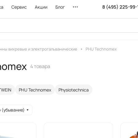
8 (495) 225-99-
ка
Сервис
Акции
Блог
нны вихревые и электрогальванические
PHU Technomex
nomex
4 товара
TWEIN
PHU Technomex
Physioteсhnica
 (убывание)