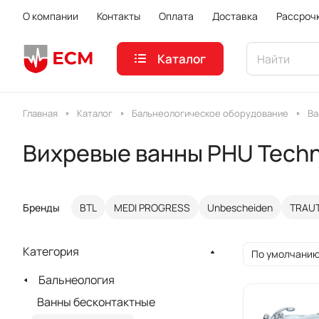
О компании
Контакты
Оплата
Доставка
Рассроч
Каталог
Главная
Каталог
Бальнеологическое оборудование
Ва
Вихревые ванны PHU Tech
Бренды
BTL
MEDI PROGRESS
Unbescheiden
TRAU
Категория
По умолчанию
Бальнеология
Ванны бесконтактные