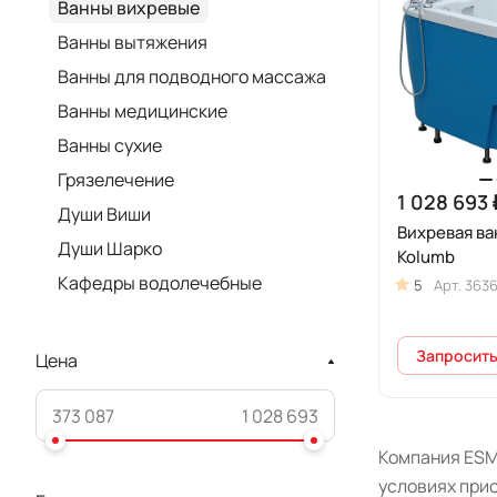
Ванны вихревые
Ванны вытяжения
Ванны для подводного массажа
Ванны медицинские
Ванны сухие
Грязелечение
1 028 693 
Души Виши
Вихревая ва
Души Шарко
Kolumb
Кафедры водолечебные
5
Арт.
363
Запросить
Цена
Компания ESM
условиях прио