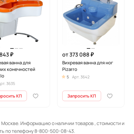
843 ₽
от 373 088 ₽
вая ванна для
Вихревая ванна для ног
них конечностей
Pizarro
lo
5
Арт.
3642
рт.
3635
просить КП
Запросить КП
Москве. Информацию о наличии товаров , стоимости и
ть по телефону 8-800-500-08-43.