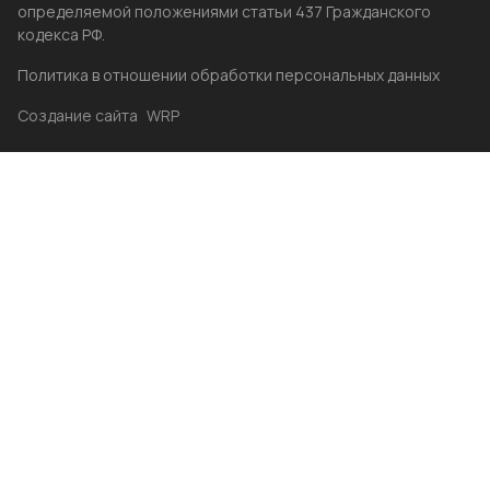
определяемой положениями статьи 437 Гражданского
кодекса РФ.
Политика в отношении обработки персональных данных
Создание сайта
WRP
Главная
Каталог
Избранные
Акции
Контакты
Бренды