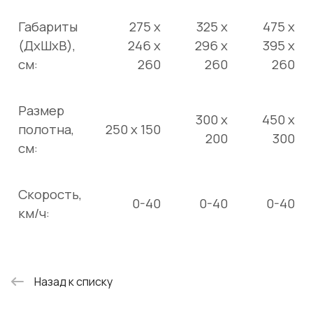
Габариты
275 х
325 х
475 х
(ДхШхВ),
246 х
296 х
395 х
см:
260
260
260
Размер
300 x
450 x
полотна,
250 x 150
200
300
см:
Скорость,
0-40
0-40
0-40
км/ч:
Назад к списку