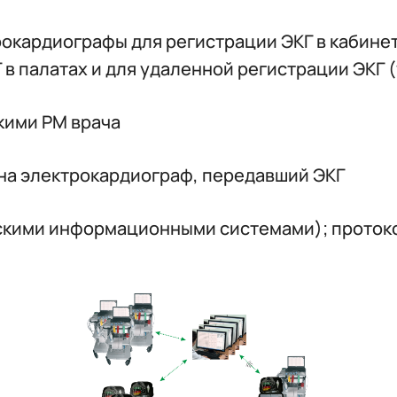
рокардиографы для регистрации ЭКГ в кабин
 палатах и для удаленной регистрации ЭКГ (у
ькими РМ врача
 на электрокардиограф, передавший ЭКГ
кими информационными системами); протоко