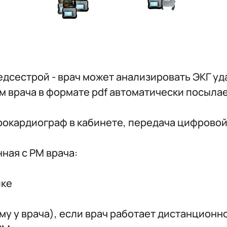
едсестрой - врач может анализировать ЭКГ у
 врача в формате pdf автоматически посылае
кардиограф в кабинете, передача цифровой ЭК
нная с РМ врача:
ике
 врача), если врач работает дистанцион