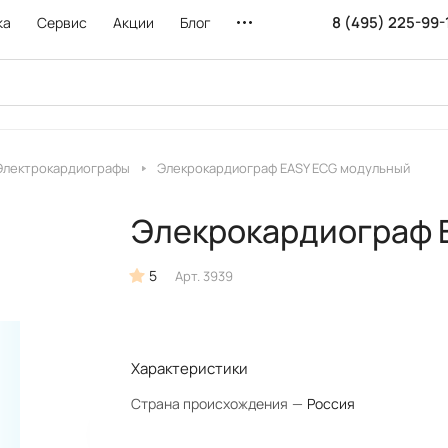
8 (495) 225-99-
ка
Сервис
Акции
Блог
Электрокардиографы
Элекрокардиограф EASY ECG модульный
Элекрокардиограф 
5
Арт.
3939
Характеристики
Страна происхождения
—
Россия