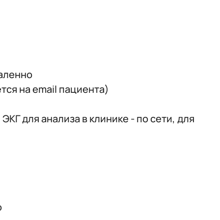
даленно
тся на email пациента)
Г для анализа в клинике - по сети, для
но