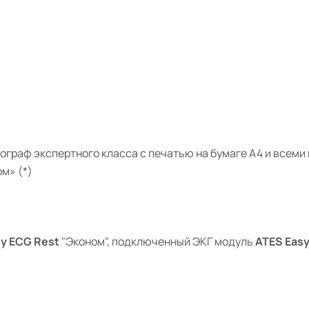
иограф
экспертного класса
с печатью на бумаге A4
и всеми
м» (*)
y ECG Rest
"Эконом",
подключенный ЭКГ модуль
ATES Eas