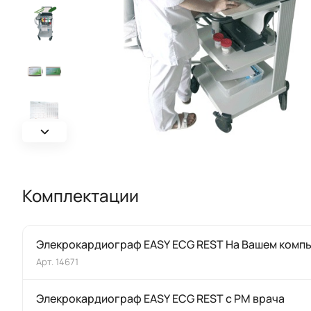
Комплектации
Элекрокардиограф EASY ECG REST На Вашем комп
Арт.
14671
Элекрокардиограф EASY ECG REST с РМ врача