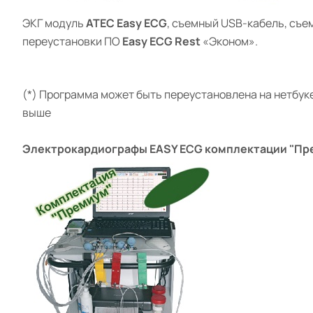
ЭКГ модуль
АТЕС Easy ECG
, съемный USB-кабель, съе
переустановки ПО
Easy ECG Rest
«Эконом».
(*) Программа может быть переустановлена на нетбуке
выше
Э
лектрокардиографы
EASY ECG
комплектации "Пр