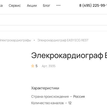
8 (495) 225-99-
ка
Сервис
Акции
Блог
Электрокардиографы
Элекрокардиограф EASY ECG REST
Элекрокардиограф 
5
Арт.
3935
Характеристики
Страна происхождения
—
Россия
Количество каналов
—
12