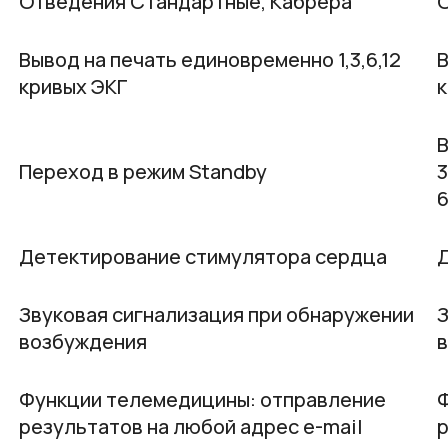
Отведения Стандартные, Кабрера
Вывод на печать единовременно 1,3,6,12
В
кривых ЭКГ
к
В
Переход в режим Standby
3
6
Детектирование стимулятора сердца
Звуковая сигнализация при обнаружении
З
возбуждения
Функции телемедицины: отправление
результатов на любой адрес e-mail
р