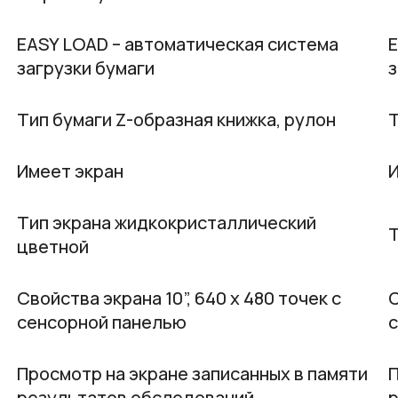
EASY LOAD – автоматическая система
E
загрузки бумаги
з
Тип бумаги Z-образная книжка, рулон
Т
Имеет экран
И
Тип экрана жидкокристаллический
Т
цветной
Свойства экрана 10”, 640 x 480 точек с
С
сенсорной панелью
Просмотр на экране записанных в памяти
П
результатов обследований