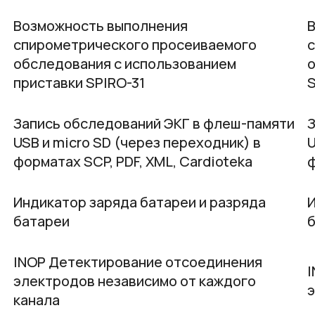
Возможность выполнения
спирометрического просеиваемого
обследования с использованием
о
приставки SPIRO-31
S
Запись обследований ЭКГ в флеш-памяти
З
USB и micro SD (через переходник) в
U
форматах SCP, PDF, XML, Cardioteka
ф
Индикатор заряда батареи и разряда
И
батареи
INOP Детектирование отсоединения
электродов независимо от каждого
э
канала