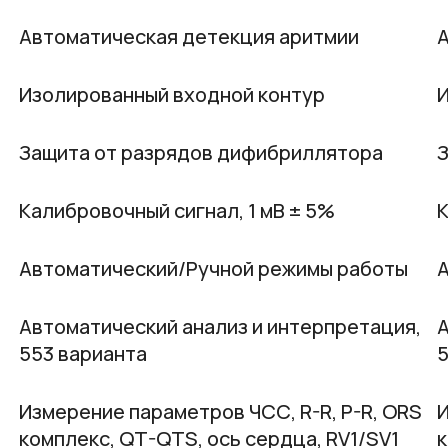
Автоматическая детекция аритмии
А
Изолированный входной контур
И
Защита от разрядов дифибриллятора
Калибровочный сигнал, 1 мВ ± 5%
К
Автоматический/Ручной режимы работы
Автоматический анализ и интерпретация,
А
553 варианта
5
Измерение параметров ЧСС, R-R, P-R, ORS
И
комплекс, QT-QTS, ось сердца, RV1/SV1
к