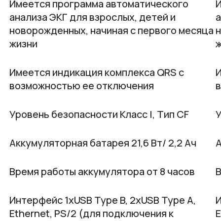
Имеется программа автоматического
И
анализа ЭКГ для взрослых, детей и
а
новорожденных, начиная с первого месяца
н
жизни
Имеется индикация комплекса QRS с
И
возможностью ее отключения
Уровень безопасности Класс I, Тип CF
У
Аккумуляторная батарея 21,6 Вт/ 2,2 Ач
А
Время работы аккумулятора от 8 часов
В
Интерфейс 1хUSB Type B, 2хUSB Type A,
И
Ethernet, PS/2 (для подключения к
E