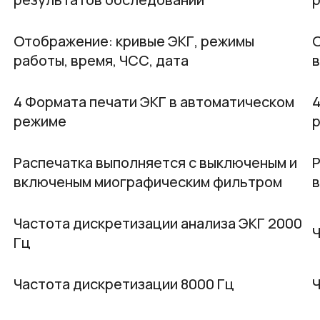
Отображение: кривые ЭКГ, режимы
О
работы, время, ЧСС, дата
в
4 Формата печати ЭКГ в автоматическом
4
режиме
Распечатка выполняется с выключеным и
Р
включеным миографическим фильтром
Частота дискретизации анализа ЭКГ 2000
Ч
Гц
Частота дискретизации 8000 Гц
Ч