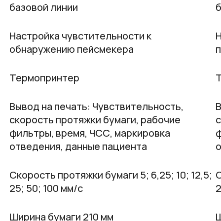
базовой линии
б
Настройка чувстительности к
Н
обнаружению пейсмекера
Термопринтер
Вывод на печать: Чувствительность,
В
скорость протяжки бумаги, рабочие
с
фильтры, время, ЧСС, маркировка
ф
отведения, данные пациента
о
Скорость протяжки бумаги 5; 6,25; 10; 12,5;
С
25; 50; 100 мм/с
2
Ширина бумаги 210 мм
Ш