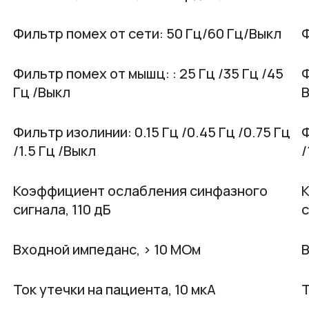
Фильтр помех от сети: 50 Гц/60 Гц/Выкл
Ф
Фильтр помех от мышц: : 25 Гц /35 Гц /45
Ф
Гц /Выкл
Фильтр изолинии: 0.15 Гц /0.45 Гц /0.75 Гц
Ф
/1.5 Гц /Выкл
/
Коэффициент ослабления синфазного
сигнала, 110 дБ
с
Входной импеданс, > 10 МОм
В
Ток утечки на пациента, 10 мкА
Т