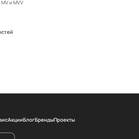
, MV и MVV
остей
вис
Акции
Блог
Бренды
Проекты