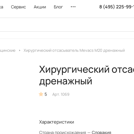
8 (495) 225-99-
ка
Сервис
Акции
Блог
ицинские
Хирургический отсасыватель Mevacs M20 дренажный
Хирургический отса
дренажный
5
Арт.
1069
Характеристики
Страна происхождения
—
Словакия