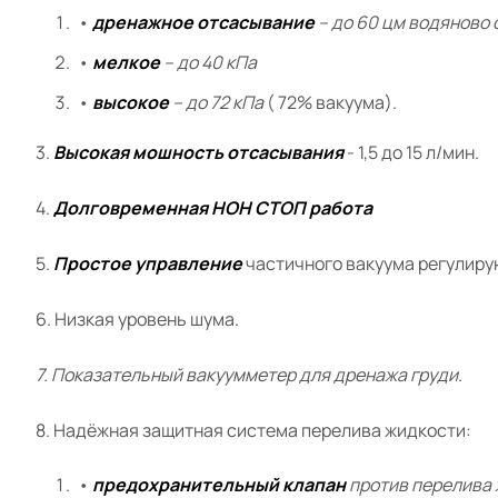
•
дренажное отсасывание
– до 60 цм водяново
•
мелкое
– до 40 кПа
•
высокое
– до 72 кПа
( 72% вакуума).
3.
Высокая мошность отсасывания
- 1,5 до 15 л/мин.
4.
Долговременная НОН СТОП работа
5.
Простое управление
частичного вакуума регулир
6. Низкая уровень шума.
7. Показательный вакуумметер для дренажа груди
.
8. Надёжная защитная система перелива жидкости:
•
предохранительный клапан
против перелива 