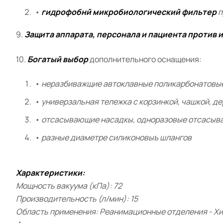
•
гидрофобнй микробиологический фильтер
п
9.
Защита аппарата, персонала и пациента против
10.
Богатый выбор
дополнительного оснащения:
•
неразбиважщие автоклавные поликарбонатовые емк
•
универзальная тележка с корзинкой, чашкой, д
•
отсасывающие насадкы, одноразовые отсасыва
•
разные диаметре силиконовыъ шлангов
Характеристики:
Мощность вакуума (кПа): 72
Производительность (л/мин): 15
Область применения: Реанимационные отделения - Хир