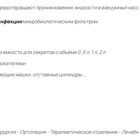
редотвращают проникновению жидкости в вакуумный нас
 инфекции
микробиологическим фильтром.
ости для секретов о объёме 0 ,5 л, 1 л, 2 л
ержателями
ющие мешки, отставные цилиндры …
ургия - Ортопедия - Терапевтическое отделение - Лечебн