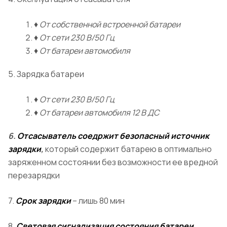
♦
От собственной встроенной батареи
♦
От сети 230 В/50 Гц
♦
От батареи автомобиля
5. Зарядка батареи
♦
От сети 230 В/50 Гц
♦
От батареи автомобиля 12 В ДС
6.
Отсасыватель соедржит безопасный источник
зарядки
,
который содержит батарею в оптимально
заряженном состоянии без возможности ее вредной
перезарядки
7.
Срок зарядки
– лишь 80 мин
8.
Световая сигнализация состояния батареи
.