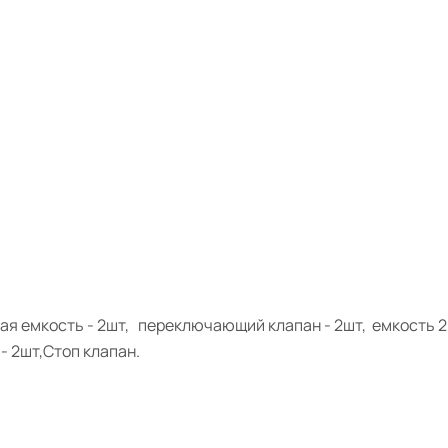
ая емкость - 2шт, переключающий клапан - 2шт, емкость 2,
- 2шт,Стoп клaпaн.