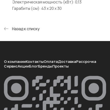
Электрическая мощность (кВт): 0,13
Гарабиты (см): 43 х 20 х 30
Назад к списку
О компании
Контакты
Оплата
Доставка
Рассрочка
Сервис
Акции
Блог
Бренды
Проекты