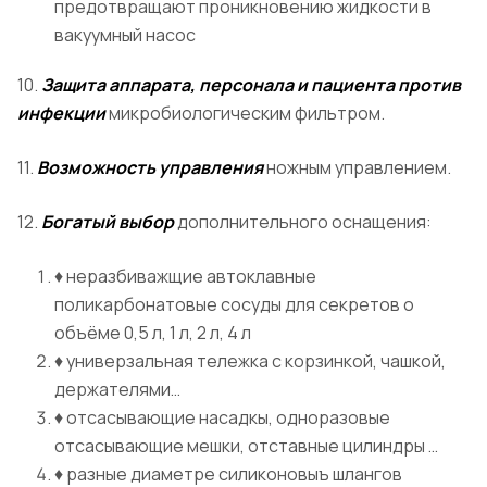
предотвращают проникновению жидкости в
вакуумный насос
10.
Защита аппарата, персонала и пациента против
инфекции
микробиологическим фильтром.
11.
Возможность управления
ножным управлением.
12.
Богатый выбор
дополнительного оснащения:
♦ неразбиважщие автоклавные
поликарбонатовые сосуды для секретов о
объёме 0,5 л, 1 л, 2 л, 4 л
♦ универзальная тележка с корзинкой, чашкой,
держателями…
♦ отсасывающие насадкы, одноразовые
отсасывающие мешки, отставные цилиндры …
♦ разные диаметре силиконовыъ шлангов