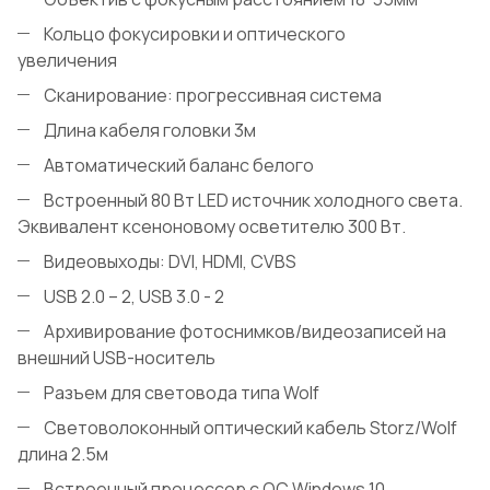
Кольцо фокусировки и оптического
увеличения
Сканирование: прогрессивная система
Длина кабеля головки 3м
Автоматический баланс белого
Встроенный 80 Вт LED источник холодного света.
Эквивалент ксеноновому осветителю 300 Вт.
Видеовыходы: DVI, HDMI, CVBS
USB 2.0 – 2, USB 3.0 - 2
Архивирование фотоснимков/видеозаписей на
внешний USB-носитель
Разъем для световода типа Wolf
Световолоконный оптический кабель Storz/Wolf
длина 2.5м
Встроенный процессор с ОС Windows 10