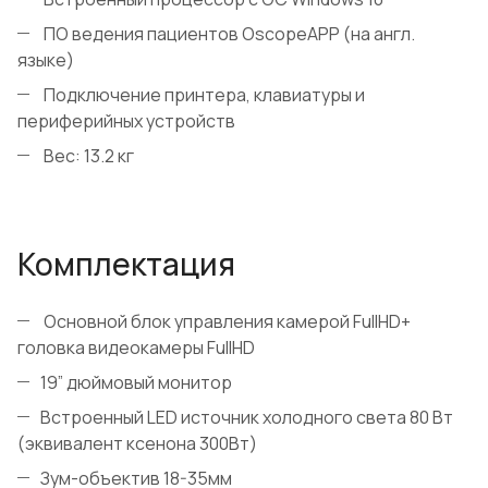
ПО ведения пациентов OscopeAPP (на англ.
языке)
Подключение принтера, клавиатуры и
периферийных устройств
Вес: 13.2 кг
Комплектация
Основной блок управления камерой FullHD+
головка видеокамеры FullHD
19” дюймовый монитор
Встроенный LED источник холодного света 80 Вт
(эквивалент ксенона 300Вт)
Зум-объектив 18-35мм