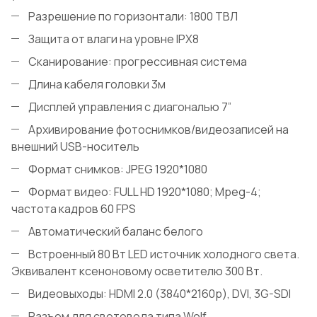
Разрешение по горизонтали: 1800 ТВЛ
Защита от влаги на уровне IPX8
Сканирование: прогрессивная система
Длина кабеля головки 3м
Дисплей управления с диагональю 7”
Архивирование фотоснимков/видеозаписей на
внешний USB-носитель
Формат снимков: JPEG 1920*1080
Формат видео: FULL HD 1920*1080; Mpeg-4;
частота кадров 60 FPS
Автоматический баланс белого
Встроенный 80 Вт LED источник холодного света.
Эквивалент ксеноновому осветителю 300 Вт.
Видеовыходы: HDMI 2.0 (3840*2160р), DVI, 3G-SDI
Разъем для световода типа Wolf