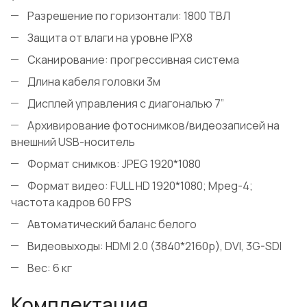
Разрешение по горизонтали: 1800 ТВЛ
Защита от влаги на уровне IPX8
Сканирование: прогрессивная система
Длина кабеля головки 3м
Дисплей управления с диагональю 7”
Архивирование фотоснимков/видеозаписей на
внешний USB-носитель
Формат снимков: JPEG 1920*1080
Формат видео: FULL HD 1920*1080; Mpeg-4;
частота кадров 60 FPS
Автоматический баланс белого
Видеовыходы: HDMI 2.0 (3840*2160р), DVI, 3G-SDI
Вес: 6 кг
Комплектация