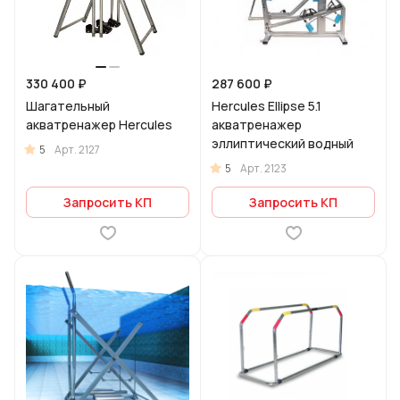
330 400 ₽
287 600 ₽
Шагательный
Hercules Ellipse 5.1
акватренажер Hercules
акватренажер
эллиптический водный
5
Арт.
2127
5
Арт.
2123
Запросить КП
Запросить КП