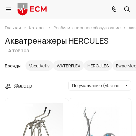
Главная
Каталог
Реабилитационное оборудование
Акв
Акватренажеры HERCULES
4 товара
Бренды
Vacu Activ
WATERFLEX
HERCULES
Ewac Med
Фильтр
По умолчанию (убывание)