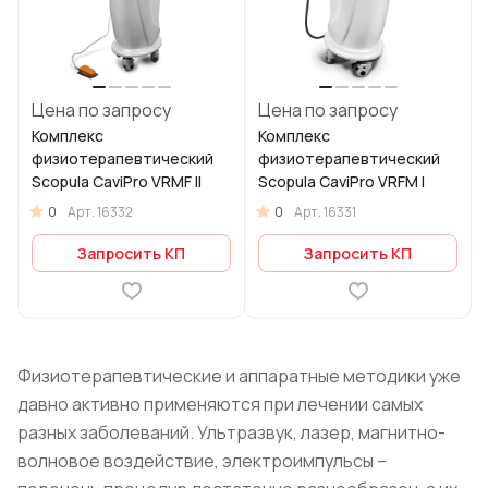
Цена по запросу
Цена по запросу
Комплекс
Комплекс
физиотерапевтический
физиотерапевтический
Scopula CaviPro VRMF II
Scopula CaviPro VRFM I
0
0
Арт.
16332
Арт.
16331
Запросить КП
Запросить КП
Физиотерапевтические и аппаратные методики уже
давно активно применяются при лечении самых
разных заболеваний. Ультразвук, лазер, магнитно-
волновое воздействие, электроимпульсы –