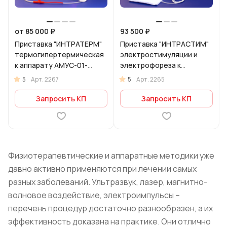
от 85 000 ₽
93 500 ₽
Приставка "ИНТРАТЕРМ"
Приставка "ИНТРАCТИМ"
термогипертермическая
электростимуляции и
к аппарату АМУС-01-
электрофореза к
"ИНТРАМАГ"
аппарату АМУС-01-
5
5
Арт.
2267
Арт.
2265
"ИНТРАМАГ"
Запросить КП
Запросить КП
Физиотерапевтические и аппаратные методики уже
давно активно применяются при лечении самых
разных заболеваний. Ультразвук, лазер, магнитно-
волновое воздействие, электроимпульсы –
перечень процедур достаточно разнообразен, а их
эффективность доказана на практике. Они отлично