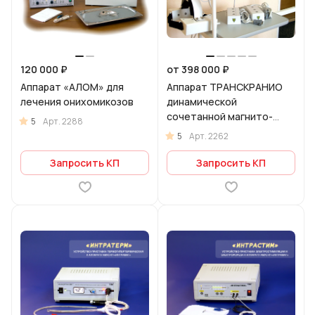
120 000 ₽
от 398 000 ₽
Аппарат «АЛОМ» для
Аппарат ТРАНСКРАНИО
лечения онихомикозов
динамической
сочетанной магнито-
5
Арт.
2288
лазерной терапии
5
Арт.
2262
Запросить КП
Запросить КП