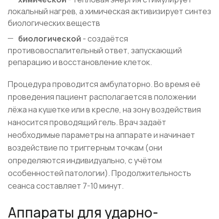
локальный нагрев, а химическая активизирует синтез
биологических веществ
биологической
- создаётся
противовоспалительный ответ, запускающий
репарацию и восстановление клеток.
Процедура проводится амбулаторно. Во время её
проведения пациент располагается в положении
лёжа на кушетке или в кресле, на зону воздействия
наносится проводящий гель. Врач задаёт
необходимые параметры на аппарате и начинает
воздействие по триггерным точкам (они
определяются индивидуально, с учётом
особенностей патологии). Продолжительность
сеанса составляет 7-10 минут.
Аппараты для ударно-