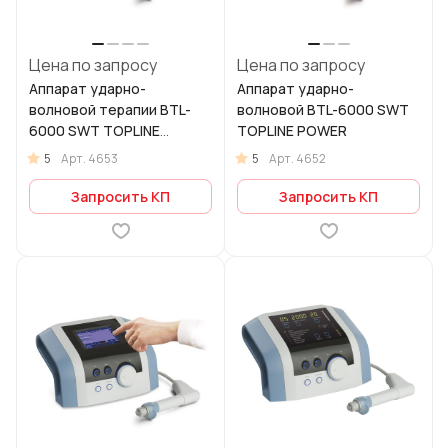
Цена по запросу
Цена по запросу
Аппарат ударно-
Аппарат ударно-
волновой терапии BTL-
волновой BTL-6000 SWT
6000 SWT TOPLINE
TOPLINE POWER
POWER ANDROLOGY
5
5
Арт.
4653
Арт.
4652
Запросить КП
Запросить КП