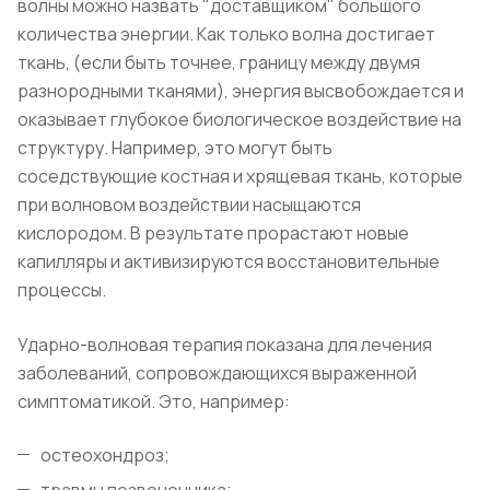
волны можно назвать "доставщиком" большого
количества энергии. Как только волна достигает
ткань, (если быть точнее, границу между двумя
разнородными тканями), энергия высвобождается и
оказывает глубокое биологическое воздействие на
структуру. Например, это могут быть
соседствующие костная и хрящевая ткань, которые
при волновом воздействии насыщаются
кислородом. В результате прорастают новые
капилляры и активизируются восстановительные
процессы.
Ударно-волновая терапия показана для лечения
заболеваний, сопровождающихся выраженной
симптоматикой. Это, например:
остеохондроз;
травмы позвоночника;