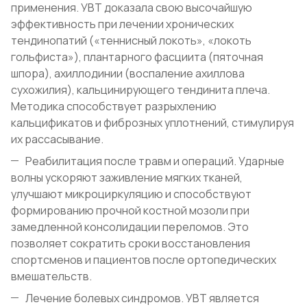
применения. УВТ доказала свою высочайшую
эффективность при лечении хронических
тендинопатий («теннисный локоть», «локоть
гольфиста»), плантарного фасциита (пяточная
шпора), ахиллодинии (воспаление ахиллова
сухожилия), кальцинирующего тендинита плеча.
Методика способствует разрыхлению
кальцификатов и фиброзных уплотнений, стимулируя
их рассасывание.
Реабилитация после травм и операций. Ударные
волны ускоряют заживление мягких тканей,
улучшают микроциркуляцию и способствуют
формированию прочной костной мозоли при
замедленной консолидации переломов. Это
позволяет сократить сроки восстановления
спортсменов и пациентов после ортопедических
вмешательств.
Лечение болевых синдромов. УВТ является