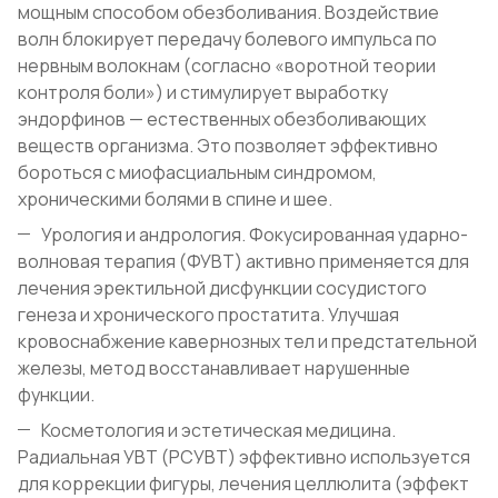
мощным способом обезболивания. Воздействие
волн блокирует передачу болевого импульса по
нервным волокнам (согласно «воротной теории
контроля боли») и стимулирует выработку
эндорфинов — естественных обезболивающих
веществ организма. Это позволяет эффективно
бороться с миофасциальным синдромом,
хроническими болями в спине и шее.
Урология и андрология. Фокусированная ударно-
волновая терапия (ФУВТ) активно применяется для
лечения эректильной дисфункции сосудистого
генеза и хронического простатита. Улучшая
кровоснабжение кавернозных тел и предстательной
железы, метод восстанавливает нарушенные
функции.
Косметология и эстетическая медицина.
Радиальная УВТ (РСУВТ) эффективно используется
для коррекции фигуры, лечения целлюлита (эффект