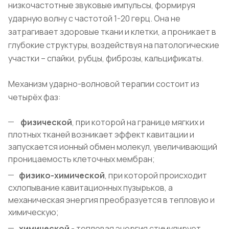
низкочастотные звуковые импульсы, формируя
ударную волну с частотой 1-20 герц. Она не
затрагивает здоровые ткани и клетки, а проникает в
глубокие структуры, воздействуя на патологические
участки – спайки, рубцы, фиброзы, кальцификаты.
Механизм ударно-волновой терапии состоит из
четырёх фаз:
физической
, при которой на границе мягких и
плотных тканей возникает эффект кавитации и
запускается ионный обмен молекул, увеличивающий
проницаемость клеточных мембран;
физико-химической
, при которой происходит
схлопывание кавитационных пузырьков, а
механическая энергия преобразуется в тепловую и
химическую;
химической
- тепловая энергия стимулирует