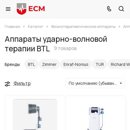
Главная
Каталог
Физиотерапевтические аппараты
Апп
Аппараты ударно-волновой
терапии BTL
9 товаров
Бренды
BTL
Zimmer
Enraf-Nonius
TUR
Richard W
Фильтр
По умолчанию (убывание)