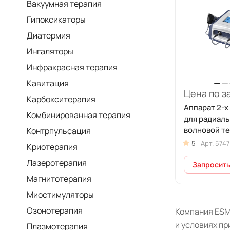
Вакуумная терапия
Гипоксикаторы
Диатермия
Ингаляторы
Инфракрасная терапия
Кавитация
Цена по з
Карбокситерапия
Аппарат 2-х
Комбинированная терапия
для радиаль
волновой т
Контрпульсация
Longest LGT
5
Арт.
5747
Криотерапия
Лазеротерапия
Запросить
Магнитотерапия
Миостимуляторы
Озонотерапия
Компания ESM
и условиях пр
Плазмотерапия