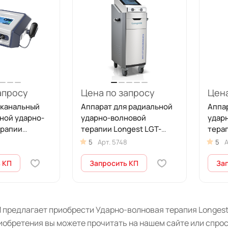
апросу
Цена по запросу
Цена
 канальный
Аппарат для радиальной
Аппа
ной ударно-
ударно-волновой
удар
ерапии
терапии Longest LGT-
терап
-2500S Plus
2510B
2500
5
Арт.
5748
5
А
 КП
Запросить КП
За
 предлагает приобрести Ударно-волновая терапия Longest
иобретения вы можете прочитать на нашем сайте или спро