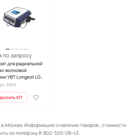
 по запросу
рат для радиальной
но-волновой
ии УВТ Longest LGT-
S
рт.
6809
просить КП
 в Москве. Информацию о наличии товаров , стоимости
сить по телефону 8-800-500-08-43.