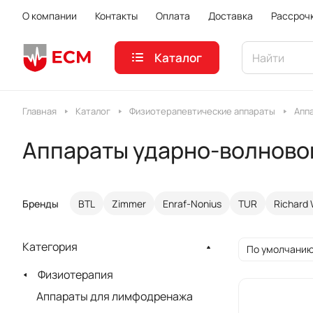
О компании
Контакты
Оплата
Доставка
Рассроч
Каталог
Главная
Каталог
Физиотерапевтические аппараты
Апп
Аппараты ударно-волново
Бренды
BTL
Zimmer
Enraf-Nonius
TUR
Richard 
Категория
По умолчанию
Физиотерапия
Аппараты для лимфодренажа