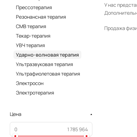
У нас предст
Прессотерапия
Дополнительн
Резонансная терапия
СМВ терапия
Продажа физио
Текар-терапия
УВЧ терапия
Ударно-волновая терапия
Ультразвуковая терапия
Ультрафиолетовая терапия
Электросон
Электротерапия
Цена