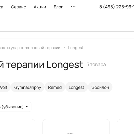
8 (495) 225-99-
ка
Сервис
Акции
Блог
араты ударно-волновой терапии
Longest
й терапии Longest
3 товара
Wolf
GymnaUniphy
Remed
Longest
Эрсилон
 (убывание)