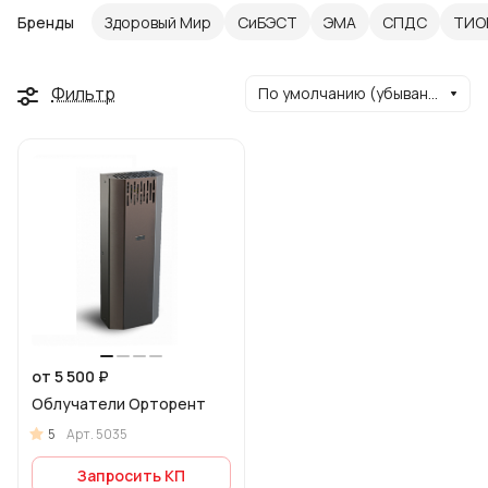
Бренды
Здоровый Мир
СиБЭСТ
ЭМА
СПДС
ТИО
Фильтр
По умолчанию (убывание)
от 5 500 ₽
Облучатели Орторент
5
Арт.
5035
Запросить КП