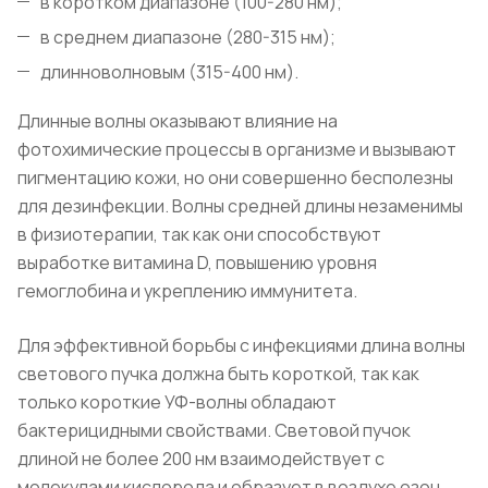
в коротком диапазоне (100-280 нм);
в среднем диапазоне (280-315 нм);
длинноволновым (315-400 нм).
Длинные волны оказывают влияние на
фотохимические процессы в организме и вызывают
пигментацию кожи, но они совершенно бесполезны
для дезинфекции. Волны средней длины незаменимы
в физиотерапии, так как они способствуют
выработке витамина D, повышению уровня
гемоглобина и укреплению иммунитета.
Для эффективной борьбы с инфекциями длина волны
светового пучка должна быть короткой, так как
только короткие УФ-волны обладают
бактерицидными свойствами. Световой пучок
длиной не более 200 нм взаимодействует с
молекулами кислорода и образует в воздухе озон.