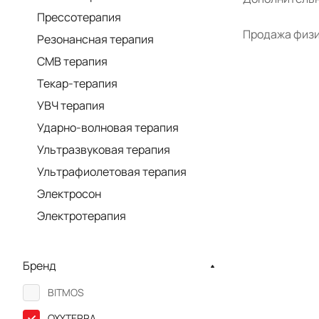
Прессотерапия
Продажа физи
Резонансная терапия
СМВ терапия
Текар-терапия
УВЧ терапия
Ударно-волновая терапия
Ультразвуковая терапия
Ультрафиолетовая терапия
Электросон
Электротерапия
Бренд
BITMOS
OXYTERRA