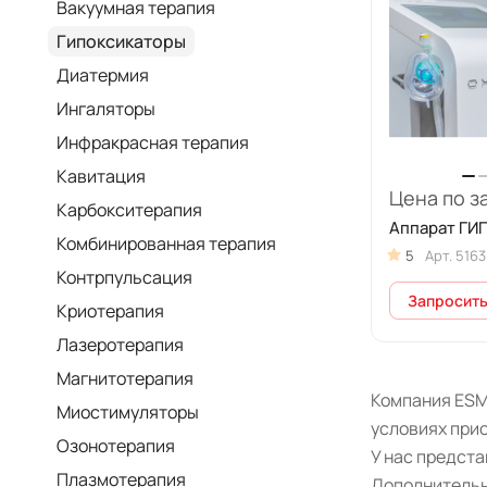
Вакуумная терапия
Гипоксикаторы
Диатермия
Ингаляторы
Инфракрасная терапия
Кавитация
Цена по з
Карбокситерапия
Аппарат ГИ
Комбинированная терапия
5
Арт.
5163
Контрпульсация
Запросить
Криотерапия
Лазеротерапия
Магнитотерапия
Компания ESM
Миостимуляторы
условиях прио
Озонотерапия
У нас предст
Плазмотерапия
Дополнительн