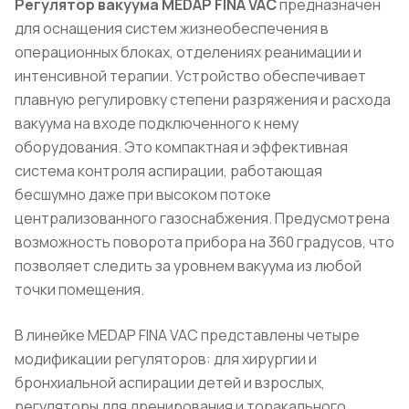
Регулятор вакуума MEDAP FINA VAC
предназначен
для оснащения систем жизнеобеспечения в
операционных блоках, отделениях реанимации и
интенсивной терапии. Устройство обеспечивает
плавную регулировку степени разряжения и расхода
вакуума на входе подключенного к нему
оборудования. Это компактная и эффективная
система контроля аспирации, работающая
бесшумно даже при высоком потоке
централизованного газоснабжения. Предусмотрена
возможность поворота прибора на 360 градусов, что
позволяет следить за уровнем вакуума из любой
точки помещения.
В линейке MEDAP FINA VAC представлены четыре
модификации регуляторов: для хирургии и
бронхиальной аспирации детей и взрослых,
регуляторы для дренирования и торакального