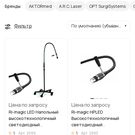
Бренды
AKTORmed
A.R.C. Laser
OPT SurgiSystems
Фильтр
По умолчанию (убывание)
Цена по запросу
Цена по запросу
Ri-magic LED Напольный
Ri-magic HPLED
высокотехнологичный
Высокотехнологичный
светодиодный
светодиодный
медицинский осветитель
медицинский осветитель
5
5
Арт.
2686
Арт.
2685