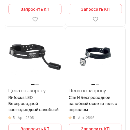
6250
Запросить КП
Запросить КП
Цена по запросу
Цена по запросу
Ri-focus LED
Clar N Беспроводной
Беспроводной
налобный осветитель с
светодиодный налобный
зеркалом
осветитель
5
5
Арт.
2595
Арт.
2596
Запросить КП
Запросить КП