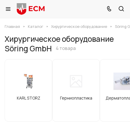
Главная
Каталог
Хирургическое оборудование
Söring 
Хирургическое оборудование
Söring GmbH
4 товара
KARL STORZ
Герниопластика
Дерматопла