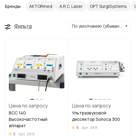
Бренды
AKTORmed
A.R.C. Laser
OPT SurgiSystems
Фильтр
По умолчанию (убывание)
Цена по запросу
Цена по запросу
BCC 140
Ультразвуковой
Высокочастотный
диссектор Sonoca 300
аппарат
5
Арт.
2815
5
Арт.
2813