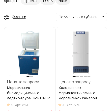
Бренды
Промет
POZIS
Haier
Фильтр
По умолчанию (убывание)
Цена по запросу
Цена по запросу
Морозильник
Холодильник
биомедицинский с
фармацевтический с
ледяной рубашкой HAIER
морозильной камерой
HBD–116 (-15 ...-20°C)
Haier HYCD-282 (+2… +8°С
5
5
Арт.
7231
Арт.
7230
/ -10 … -40°С)