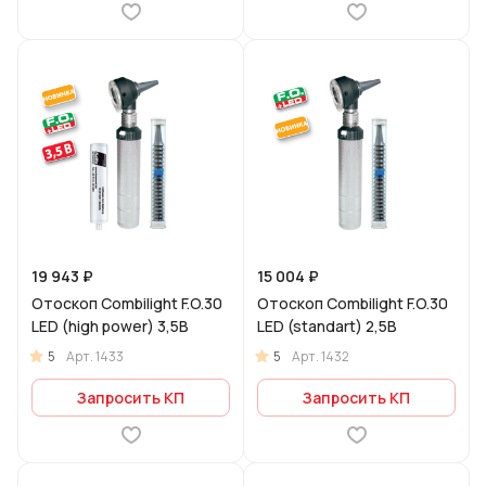
19 943 ₽
15 004 ₽
Отоскоп Combilight F.O.30
Отоскоп Combilight F.O.30
LED (high power) 3,5В
LED (standart) 2,5В
5
5
Арт.
1433
Арт.
1432
Запросить КП
Запросить КП