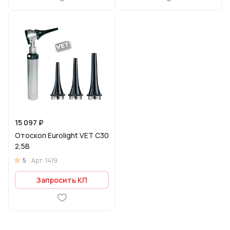
15 097 ₽
Отоскоп Eurolight VET C30
2,5В
5
Арт.
1419
Запросить КП