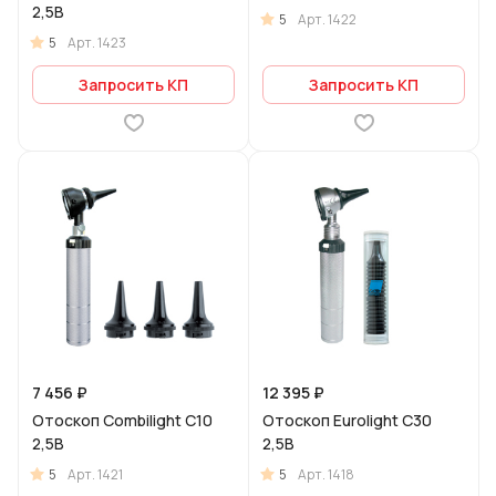
2,5В
5
Арт.
1422
5
Арт.
1423
Запросить КП
Запросить КП
7 456 ₽
12 395 ₽
Отоскоп Combilight C10
Отоскоп Eurolight C30
2,5В
2,5В
5
5
Арт.
1421
Арт.
1418