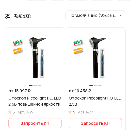
Фильтр
По умолчанию (убывание)
от 15 097 ₽
от 10 438 ₽
Отоскоп Piccolight F.O. LED
Отоскоп Piccolight F.O. LED
2,5В повышенной яркости
2,5В
5
5
Арт.
1435
Арт.
1434
Запросить КП
Запросить КП