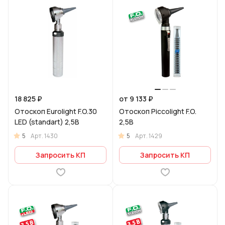
18 825 ₽
от 9 133 ₽
Отоскоп Eurolight F.O.30
Отоскоп Piccolight F.O.
LED (standart) 2,5В
2,5В
5
5
Арт.
1430
Арт.
1429
Запросить КП
Запросить КП