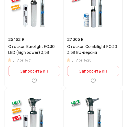
25 162 ₽
27 305 ₽
Отоскоп Eurolight F.O.30
Отоскоп Combilight F.O.30
LED (high power) 3,5В
3,5В EU-версия
5
5
Арт.
1431
Арт.
1428
Запросить КП
Запросить КП