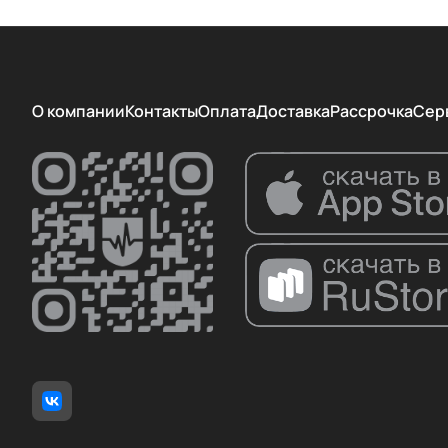
Ланамедика
ТРИМА
Элема-Н
О компании
Контакты
Оплата
Доставка
Рассрочка
Сер