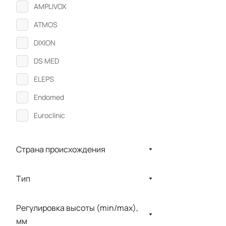
AMPLIVOX
ATMOS
DIXION
DS MED
ELEPS
Endomed
Euroclinic
GSI
Страна происхождения
HEINE
Interacoustics
Тип
KaWe
LOJER
Регулировка высоты (min/max),
мм
MAICO