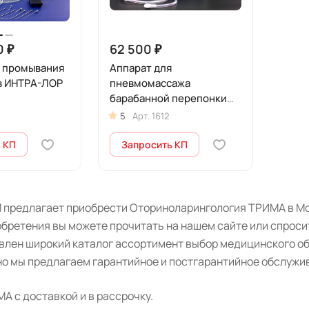
0 ₽
62 500 ₽
я промывания
Аппарат для
в ИНТРА-ЛОР
пневмомассажа
барабанной перепонки
уха АПМУ КОМПРЕССОР
5
Арт.
1612
 КП
Запросить КП
 предлагает приобрести Оториноларингология ТРИМА в Мос
бретения вы можете прочитать на нашем сайте или спроси
авлен широкий каталог ассортимент выбор медицинского о
о мы предлагаем гарантийное и постгарантийное обслужив
 с доставкой и в рассрочку.