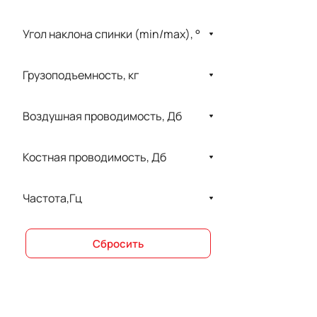
Medstar
Угол наклона спинки (min/max), °
MET
Грузоподъемность, кг
Mindsion
Oriola
Воздушная проводимость, Дб
Riester
Stern
Костная проводимость, Дб
Welch Allyn
Частота,Гц
ZERTS
БИОСС
Сбросить
ДЕНТОФЛЕКС
Клевер
КОМПЛЕКС-М