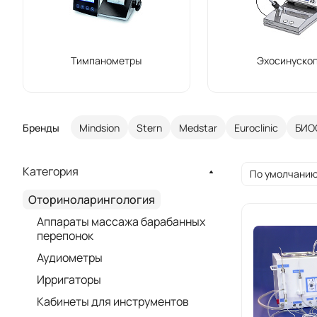
Тимпанометры
Эхосинуско
Бренды
Mindsion
Stern
Medstar
Euroclinic
БИО
Категория
По умолчанию
Оториноларингология
Аппараты массажа барабанных
перепонок
Аудиометры
Ирригаторы
Кабинеты для инструментов