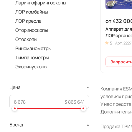
Ларингофарингоскопы
ЛОР комбайны
от 432 00
ЛОР кресла
Аппарат дл
Оториноскопы
ЛОР органо
Отоскопы
5
Арт.
2227
Риноманометры
Тимпанометры
Запросить
Эхосинускопы
Цена
Компания ESM
условиях прио
У нас предст
Дополнительн
Бренд
Продажа ТРИМА