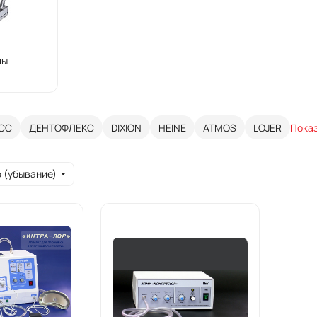
пы
СС
ДЕНТОФЛЕКС
DIXION
HEINE
ATMOS
LOJER
Пока
 (убывание)