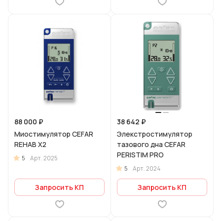
88 000 ₽
38 642 ₽
Миостимулятор CEFAR
Элекстростимулятор
REHAB X2
тазового дна CEFAR
PERISTIM PRO
5
Арт.
2025
5
Арт.
2024
Запросить КП
Запросить КП