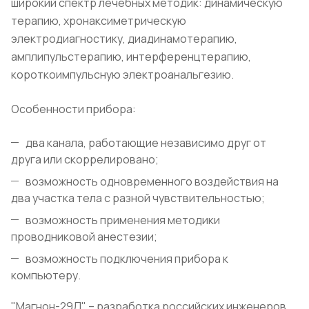
широкий спектр лечебных методик: динамическую
терапию, хронаксиметрическую
электродиагностику, диадинамотерапию,
амплипульстерапию, интерференцтерапию,
короткоимпульсную электроанальгезию.
Особенности прибора:
два канала, работающие независимо друг от
друга или скоррелировано;
возможность одновременного воздействия на
два участка тела с разной чувствительностью;
возможность применения методики
проводниковой анестезии;
возможность подключения прибора к
компьютеру.
"Магнон-29Д" – разработка российских инженеров,