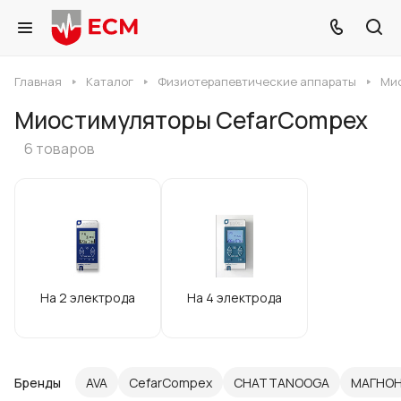
Главная
Каталог
Физиотерапевтические аппараты
Ми
Миостимуляторы CefarCompex
6 товаров
На 2 электрода
На 4 электрода
Бренды
AVA
CefarCompex
CHATTANOOGA
МАГНО